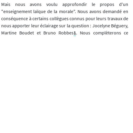
Mais nous avons voulu approfondir le propos d'un
"enseignement laïque de la morale". Nous avons demandé en
conséquence à certains collègues connus pour leurs travaux de
nous apporter leur éclairage sur la question : Jocelyne Béguery,
Martine Boudet et Bruno Robbes
1
. Nous complèterons ce
panorama dans le prochain numéro de
Diotime
(n° 62)
.
(
1
) On trouvera aussi des articles intéressants dans le dossier
"Education laïque à la morale" des
Cahiers pédagogiques
n° 513
de mai 2014, que j'ai coordonné avec Elisabeth Bussienne.
Télécharger l'article
Diotime, n°61 (07/2014)
Article précédent
Article suivant