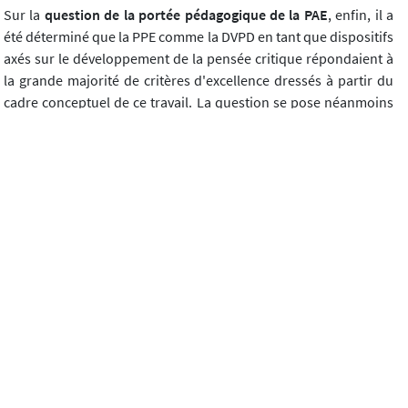
Sur la
question de la portée pédagogique de la PAE
, enfin, il a
été déterminé que la PPE comme la DVPD en tant que dispositifs
axés sur le développement de la pensée critique répondaient à
la grande majorité de critères d'excellence dressés à partir du
cadre conceptuel de ce travail. La question se pose néanmoins
de l'exhaustivité de ces critères : s'ils sont justifiés par les
résultats de recherches empiriques sur le rendement en pensée
critique, ils n'ont pas pour autant fait l'objet de comparaison
avec d'autres critères issus d'études portant sur les autres
entrées en pensée critique que sont l'intervention cognitive et
l'apprentissage basé sur le fonctionnement du cerveau, qui
pourraient venir préciser, compléter ou questionner ces
critères généraux. Une étude comparative de ces différentes
entrées permettrait de nuancer ou de consolider ce point.
Conclusion
Le fait que l'efficacité de la PAE soit si dépendante de celui ou de
celle qui la met en oeuvre constitue à la fois une force et une
fragilité. C'est une force car elle appelle une grande expertise