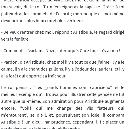
ton savoir, dit le roi. Tu m'enseigneras la sagesse. Grâce à toi
j'atteindrai les sommets de l'esprit ; mon peuple et moi-même
deviendrons plus heureux et plus vertueux.
- Je veux rentrer chez moi, répondit Aristibule, le regard dirigé
vers la fenêtre.
- Comment ! s'exclama Nozé, interloqué. Chez toi, il n'y a rien !
- Pardon, dit Aristibule, chez moi il y a tout ce que j'aime. Il y a le
calme, il y a le chant des grillons, il y a l'odeur des lauriers, et il y
a la forêt qui apporte sa fraîcheur.
Le roi pensa : "Les grands hommes sont capricieux", et le
meilleur exemple qu'il trouva pour illustrer cette pensée ne fut
autre que lui-même. Son admiration pour Aristibule augmenta
encore. "Voilà qui me change des vils flatteurs qui
m'entourent", se dit-il, et, poursuivant son idée, il compara
Aristibule à un dieu. Par prudence, cependant, il fit placer un
garde devant la résidence du philosophe.