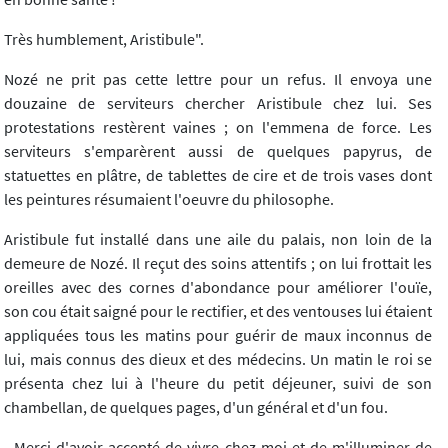
Très humblement, Aristibule".
Nozé ne prit pas cette lettre pour un refus. Il envoya une
douzaine de serviteurs chercher Aristibule chez lui. Ses
protestations restèrent vaines ; on l'emmena de force. Les
serviteurs s'emparèrent aussi de quelques papyrus, de
statuettes en plâtre, de tablettes de cire et de trois vases dont
les peintures résumaient l'oeuvre du philosophe.
Aristibule fut installé dans une aile du palais, non loin de la
demeure de Nozé. Il reçut des soins attentifs ; on lui frottait les
oreilles avec des cornes d'abondance pour améliorer l'ouïe,
son cou était saigné pour le rectifier, et des ventouses lui étaient
appliquées tous les matins pour guérir de maux inconnus de
lui, mais connus des dieux et des médecins. Un matin le roi se
présenta chez lui à l'heure du petit déjeuner, suivi de son
chambellan, de quelques pages, d'un général et d'un fou.
- Merci d'avoir accepté de vivre chez moi et de m'illuminer de