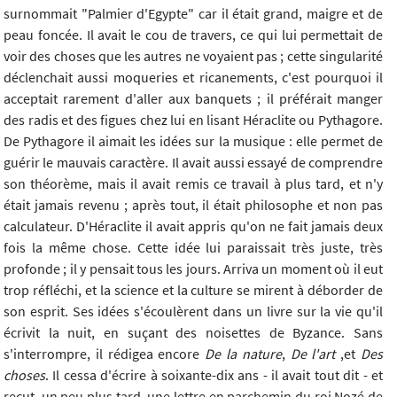
surnommait "Palmier d'Egypte" car il était grand, maigre et de
peau foncée. Il avait le cou de travers, ce qui lui permettait de
voir des choses que les autres ne voyaient pas ; cette singularité
déclenchait aussi moqueries et ricanements, c'est pourquoi il
acceptait rarement d'aller aux banquets ; il préférait manger
des radis et des figues chez lui en lisant Héraclite ou Pythagore.
De Pythagore il aimait les idées sur la musique : elle permet de
guérir le mauvais caractère. Il avait aussi essayé de comprendre
son théorème, mais il avait remis ce travail à plus tard, et n'y
était jamais revenu ; après tout, il était philosophe et non pas
calculateur. D'Héraclite il avait appris qu'on ne fait jamais deux
fois la même chose. Cette idée lui paraissait très juste, très
profonde ; il y pensait tous les jours. Arriva un moment où il eut
trop réfléchi, et la science et la culture se mirent à déborder de
son esprit. Ses idées s'écoulèrent dans un livre sur la vie qu'il
écrivit la nuit, en suçant des noisettes de Byzance. Sans
s'interrompre, il rédigea encore
De la nature
,
De l'art
,et
Des
choses
. Il cessa d'écrire à soixante-dix ans - il avait tout dit - et
reçut, un peu plus tard, une lettre en parchemin du roi Nozé de