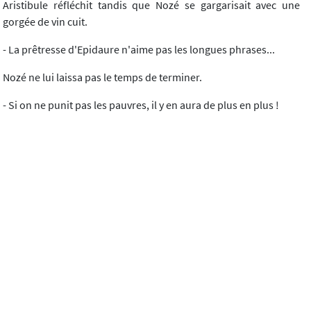
Aristibule réfléchit tandis que Nozé se gargarisait avec une
gorgée de vin cuit.
- La prêtresse d'Epidaure n'aime pas les longues phrases...
Nozé ne lui laissa pas le temps de terminer.
- Si on ne punit pas les pauvres, il y en aura de plus en plus !
Aristibule entendait bien car le roi s'était mis à parler fort. Il
répondit, pensif :
- Être pauvre n'est pas
très
agréable.
- Au contraire, c'est
très
agréable, il n'y a rien à faire, il n'y a qu'à
rester pauvre !
Aristibule regarda Nozé avec scepticisme, mais Nozé ne le vit
pas ; il était emporté par son raisonnement.
- C'est comme les écoliers qui trichent ; si on ne les punit pas,
tous les écoliers vont se mettre à tricher !