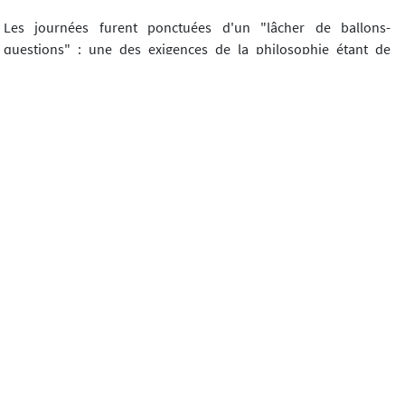
Les journées furent ponctuées d'un "lâcher de ballons-
questions" : une des exigences de la philosophie étant de
problématiser, chacun était invité à se questionner, à écrire sa
propre interrogation sur un ballon, ballon qui s'est envolé pour
interroger le reste du monde.
Enfin, une "flash-mob" regroupait nombre d'enfants et de
parents enthousiastes sur une danse dont les paroles étaient
chargées d'un vrai message "Attention au départ, direction
notre histoire !".
Ce fut une vraie réussite. De nombreux féréopontains avaient
répondu présents, les seniors se sont mêlés aux plus jeunes
pour chanter leur rêve d'un autre monde, les familles venaient à
la rencontre des enseignants, les conférences étaient suivies
d'échanges qui se prolongeaient fort tard...
J) Une modification des pratiques pédagogiques ?
"Pratiquer les activités à visée philosophique : vers une