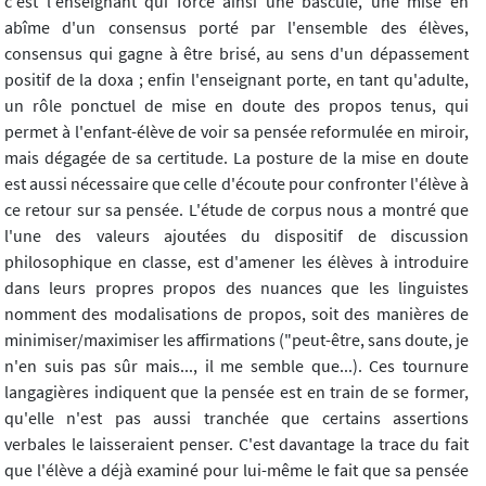
c'est l'enseignant qui force ainsi une bascule, une mise en
abîme d'un consensus porté par l'ensemble des élèves,
consensus qui gagne à être brisé, au sens d'un dépassement
positif de la doxa ; enfin l'enseignant porte, en tant qu'adulte,
un rôle ponctuel de mise en doute des propos tenus, qui
permet à l'enfant-élève de voir sa pensée reformulée en miroir,
mais dégagée de sa certitude. La posture de la mise en doute
est aussi nécessaire que celle d'écoute pour confronter l'élève à
ce retour sur sa pensée. L'étude de corpus nous a montré que
l'une des valeurs ajoutées du dispositif de discussion
philosophique en classe, est d'amener les élèves à introduire
dans leurs propres propos des nuances que les linguistes
nomment des modalisations de propos, soit des manières de
minimiser/maximiser les affirmations ("peut-être, sans doute, je
n'en suis pas sûr mais..., il me semble que...). Ces tournure
langagières indiquent que la pensée est en train de se former,
qu'elle n'est pas aussi tranchée que certains assertions
verbales le laisseraient penser. C'est davantage la trace du fait
que l'élève a déjà examiné pour lui-même le fait que sa pensée