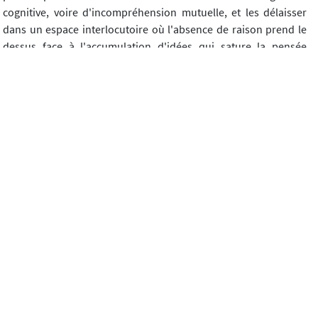
cognitive, voire d'incompréhension mutuelle, et les délaisser
dans un espace interlocutoire où l'absence de raison prend le
dessus face à l'accumulation d'idées qui sature la pensée
collective. Cet effet de désordre apparent est bien souvent
ressenti par l'enseignant qui peut s'en saisir comme moment de
charnières, moment de ruptures possibles où il peut gagner à
investir la scène interlocutoire.
Pour conclure, nous voudrions attirer l'attention sur le fait qu'il
est important d'étudier (et de réétudier) les discussions du
dedans. Un prochain numéro (Auriac-Slusarczyk et Blasco-
Dulbecco, "Quand les enfants philosophent : analyses plurielles
du corpus Philosophèmes",
Cahier du LRL
, 5, à paraître, Presses
Universitaires de Clermont-Ferrand), consacre la présentation
du travail pluridisciplinaire réalisé par des chercheurs en
sciences du langage, en psychologie et en sciences de
l'éducation sur la base d'un corpus commun de discussion. Le
corpus
Philosophèmes
, basé sur le recueil et la transcription de
discussions à visée philosophique tenues dans des classes de