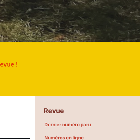
revue !
Revue
Dernier numéro paru
Numéros en ligne