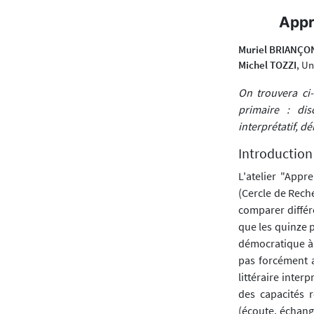
Appr
Muriel BRIANÇO
Michel TOZZI
, Un
On trouvera ci-
primaire : dis
interprétatif, d
Introduction
L'atelier "App
(Cercle de Reche
comparer différ
que les quinze p
démocratique à v
pas forcément a
littéraire inter
des capacités r
(écoute, échang