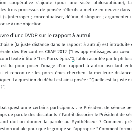
tion coopérative s'ajoute (pour une visée philosophique), la
 les trois processus de pensée réflexifs à mettre en oeuvre dans l
 (s')interroger ; conceptualiser, définir, distinguer ; argumenter
ponse à une objection.
uvre d'une DVDP sur le rapport à autrui
oisie (la juste distance dans le rapport à autrui) est introduite 
érale des Rencontres CRAP 2012 ("Les apprentissages au coeur 
court texte intitulé "Les Porcs-épics"
1
, fable racontée par le phil
est lu pour poser l'image d'un rapport à autrui oscillant ent
lit et rencontre : les porcs épics cherchent la meilleure distance
quer. La question du débat est ainsi posée : "Quelle est la juste d
?".
at questionne certains participants : le Président de séance peu
mps de parole des discutants ? Faut-il dissocier le Président de s
and doit-on donner la parole au Synthétiseur ? Comment pré
uestion initiale pour que le groupe se l'approprie ? Comment formu