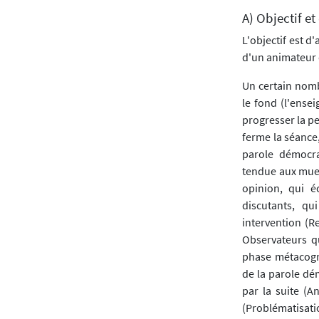
A) Objectif et
L'objectif est 
d'un animateur 
Un certain nomb
le fond (l'ense
progresser la pe
ferme la séance,
parole démocrat
tendue aux muets
opinion, qui é
discutants, qu
intervention (R
Observateurs q
phase métacognit
de la parole dé
par la suite (A
(Problématisati