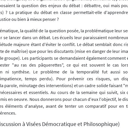
posaient la question des enjeux du débat : débattre, oui mais po
f(s) ? La pratique du débat en classe permettait-elle d'apprendre
justice ou bien à mieux penser ?
hématique, la qualité de la question posée, la problématique leur s
ur se lancer dans un débat. Les écueils leur paraissaient nombreux
iétude majeure étant d'éviter le conflit. Le débat semblait donc r
te de maîtrise) que pour les discutants (mise en danger de leur ima
 le groupe). Les participants se demandaient également comment é
ester "au ras des pâquerettes", ce qui est souvent le cas lors
on ni synthèse. Le problème de la temporalité fut aussi so
 impatience, temps perdu). Pour prévenir ces risques, un disp
 la parole, minutage des interventions) et un cadre solide faisant "
nécessaires et essentiels. Au cours de la semaine qui suivit, six 
is en oeuvre. Nous donnerons pour chacun d'eux l'objectif, le disp
s éléments d'analyse, avant de tenter un comparatif pour en ti
érences.
Discussion à Visées Démocratique et Philosophique)