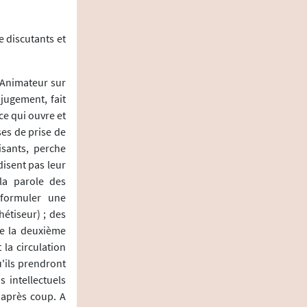
 discutants et
 Animateur sur
jugement, fait
ce qui ouvre et
ses de prise de
isants, perche
disent pas leur
la parole des
eformuler une
étiseur) ; des
de la deuxième
 la circulation
u'ils prendront
 intellectuels
 après coup. A