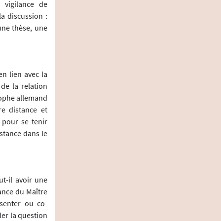
 vigilance de
a discussion :
 une thèse, une
en lien avec la
de la relation
osophe allemand
re distance et
 pour se tenir
istance dans le
t-il avoir une
éance du Maître
senter ou co-
ler la question