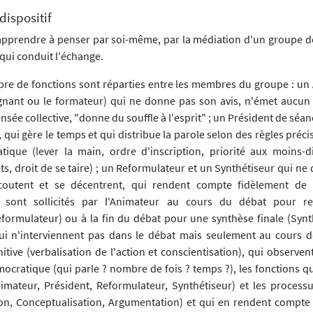
 dispositif
d'apprendre à penser par soi-même, par la médiation d'un groupe de
qui conduit l'échange.
re de fonctions sont réparties entre les membres du groupe : un
ignant ou le formateur) qui ne donne pas son avis, n'émet aucun 
nsée collective, "donne du souffle à l'esprit" ; un Président de séan
 qui gère le temps et qui distribue la parole selon des règles préci
ique (lever la main, ordre d'inscription, priorité aux moins-d
, droit de se taire) ; un Reformulateur et un Synthétiseur qui ne 
coutent et se décentrent, qui rendent compte fidèlement de 
i sont sollicités par l'Animateur au cours du débat pour r
eformulateur) ou à la fin du débat pour une synthèse finale (Synth
ui n'interviennent pas dans le débat mais seulement au cours 
ive (verbalisation de l'action et conscientisation), qui observent
mocratique (qui parle ? nombre de fois ? temps ?), les fonctions q
nimateur, Président, Reformulateur, Synthétiseur) et les processus
on, Conceptualisation, Argumentation) et qui en rendent compte