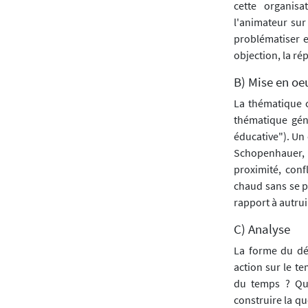
cette organisa
l'animateur sur
problématiser et
objection, la ré
B) Mise en oe
La thématique ch
thématique gén
éducative"). Un 
Schopenhauer, 
proximité, conf
chaud sans se pi
rapport à autrui 
C) Analyse
La forme du déb
action sur le te
du temps ? Qu
construire la q