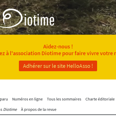
Aidez-nous !
z à l'association Diotime pour faire vivre votre 
Adhérer sur le site HelloAsso !
 paru
Numéros en ligne
Tous les sommaires
Charte éditoriale
ns
Diotime
À propos de la revue