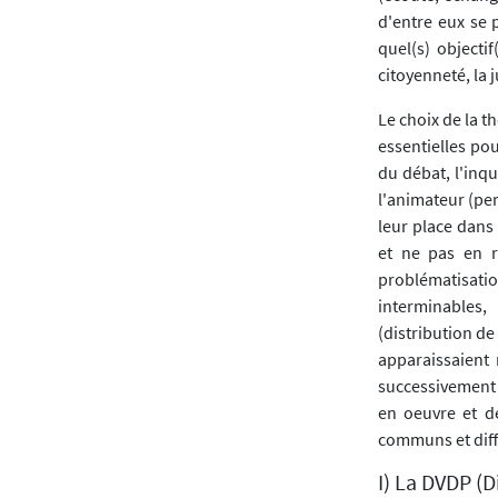
d'entre eux se 
quel(s) objecti
citoyenneté, la 
Le choix de la t
essentielles po
du débat, l'inqu
l'animateur (per
leur place dans
et ne pas en r
problématisati
interminables,
(distribution de
apparaissaient 
successivement m
en oeuvre et de
communs et diff
I) La DVDP (