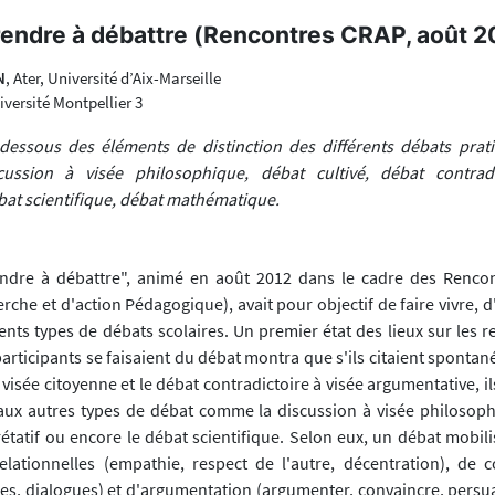
endre à débattre (Rencontres CRAP, août 2
N
, Ater, Université d’Aix-Marseille
iversité Montpellier 3
dessous des éléments de distinction des différents débats prati
cussion à visée philosophique, débat cultivé, débat contradi
ébat scientifique, débat mathématique.
rendre à débattre", animé en août 2012 dans le cadre des Renc
rche et d'action Pédagogique), avait pour objectif de faire vivre, d
ents types de débats scolaires. Un premier état des lieux sur les 
articipants se faisaient du débat montra que s'ils citaient sponta
isée citoyenne et le débat contradictoire à visée argumentative, i
ux autres types de débat comme la discussion à visée philosoph
prétatif ou encore le débat scientifique. Selon eux, un débat mobili
elationnelles (empathie, respect de l'autre, décentration), de
es, dialogues) et d'argumentation (argumenter, convaincre, persua