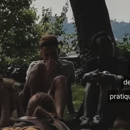
de
pratiq