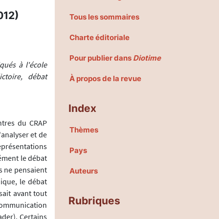
012)
Tous les sommaires
Charte éditoriale
Pour publier dans
Diotime
qués à l'école
ctoire, débat
À propos de la revue
Index
ontres du CRAP
Thèmes
'analyser et de
représentations
Pays
nément le débat
ls ne pensaient
Auteurs
ique, le débat
sait avant tout
Rubriques
 communication
der). Certains