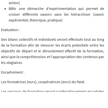
action)
Bâtir une démarche d'expérimentation qui permet de
croiser différents savoirs sans les hiérarchiser (savoir
expérientiel, théorique, pratique)
Evaluation :
Des bilans collectifs et individuels seront effectués tout au long
de la formation afin de mesurer les écarts potentiels entre les
objectifs de départ et le déroulement effectif de la formation,
ainsi que la compréhension et l'appropriation des contenus par
les stagiaires.
Encadrement :
Les formatrices (eurs), coopératrices (eurs) du Pavé.
Les sessions de formation seront systématiquement encadrées
par deux formatrices (eurs) du Pavé, référentes sur l'ensemble
de la formation afin d'assurer au mieux le bon déroulement et