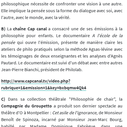
philosophique nécessite de confronter une vision à une autre.
Elle implique la pensée sous la forme du dialogue avec soi, avec
l'autre, avec le monde, avec la vérité.
B)
La
chaîne Cap canal
a consacré une de ses émissions à la
philosophie pour enfants. Le documentaire
A l'école de la
pensée
qui ouvre l'émission, présente de manière claire les
ateliers de philo pratiqués selon la méthode Agsas-lévine avec
les témoignages de deux enseignantes et les analyses d'Agnès
Pautard. Le documentaire est suivi d'un débat avec entre autres
Jean-Pierre Bianchi, président de Philolab.
http://www.capcanal.tv/video.php?
rubrique=1&emission=1&key=bxbqmw4Qk4
C)
Dans sa collection théâtrale "Philosophie de chair", la
Compagnie du Groupetto
a produit son dernier spectacle au
théâtre d'O à Montpellier :
Cet asile de l'ignorance
, de Monsieur
Benoît de Spinoza, incarné par Monsieur Jean-Marc Bourg,
habillé par Madame Dominique Fabrègue, dans une