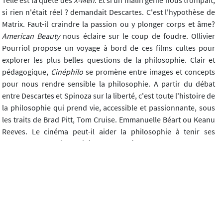
Telle est la quête des
X-Men
. Et si un malin génie nous trompait,
si rien n'était réel ? demandait Descartes. C'est l'hypothèse de
Matrix. Faut-il craindre la passion ou y plonger corps et âme?
American Beauty
nous éclaire sur le coup de foudre. Ollivier
Pourriol propose un voyage à bord de ces films cultes pour
explorer les plus belles questions de la philosophie. Clair et
pédagogique,
Cinéphilo
se promène entre images et concepts
pour nous rendre sensible la philosophie. A partir du débat
entre Descartes et Spinoza sur la liberté, c'est toute l'histoire de
la philosophie qui prend vie, accessible et passionnante, sous
les traits de Brad Pitt, Tom Cruise. Emmanuelle Béart ou Keanu
Reeves. Le cinéma peut-il aider la philosophie à tenir ses
promesses d'universalité? La pensée de masse peut-elle
introduire à la pensée tout court? C'est le pari de ce livre. Grâce
aux films, nous faire sentir et expérimenter les idées
éternelles...
On trouvera la description du livre sur le site :
http://studiophilo.fr/cinephilo
Et un exemple de comment O.