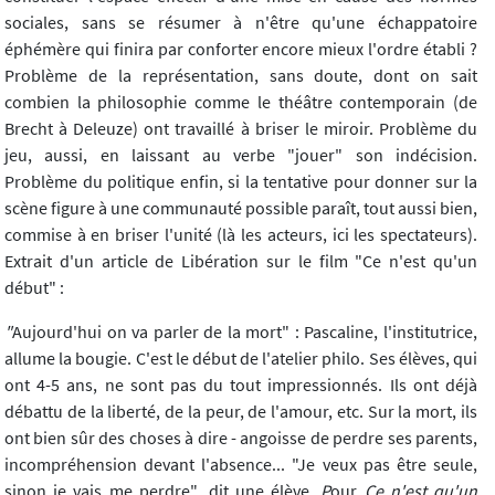
sociales, sans se résumer à n'être qu'une échappatoire
éphémère qui finira par conforter encore mieux l'ordre établi ?
Problème de la représentation, sans doute, dont on sait
combien la philosophie comme le théâtre contemporain (de
Brecht à Deleuze) ont travaillé à briser le miroir. Problème du
jeu, aussi, en laissant au verbe "jouer" son indécision.
Problème du politique enfin, si la tentative pour donner sur la
scène figure à une communauté possible paraît, tout aussi bien,
commise à en briser l'unité (là les acteurs, ici les spectateurs).
Extrait d'un article de Libération sur le film "Ce n'est qu'un
début" :
"
Aujourd'hui on va parler de la mort" : Pascaline, l'institutrice,
allume la bougie. C'est le début de l'atelier philo. Ses élèves, qui
ont 4-5 ans, ne sont pas du tout impressionnés. Ils ont déjà
débattu de la liberté, de la peur, de l'amour, etc. Sur la mort, ils
ont bien sûr des choses à dire - angoisse de perdre ses parents,
incompréhension devant l'absence... "Je veux pas être seule,
sinon je vais me perdre"
,
dit une élève.
P
our
Ce n'est qu'un