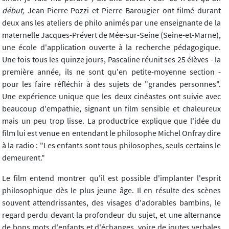
début,
Jean-Pierre Pozzi et Pierre Barougier ont filmé durant
deux ans les ateliers de philo animés par une enseignante de la
maternelle Jacques-Prévert de Mée-sur-Seine (Seine-et-Marne),
une école d'application ouverte à la recherche pédagogique.
Une fois tous les quinze jours, Pascaline réunit ses 25 élèves - la
première année, ils ne sont qu'en petite-moyenne section -
pour les faire réfléchir à des sujets de "grandes personnes".
Une expérience unique que les deux cinéastes ont suivie avec
beaucoup d'empathie, signant un film sensible et chaleureux
mais un peu trop lisse. La productrice explique que l'idée du
film lui est venue en entendant le philosophe Michel Onfray dire
à la radio : "Les enfants sont tous philosophes, seuls certains le
demeurent."
Le film entend montrer qu'il est possible d'implanter l'esprit
philosophique dès le plus jeune âge. Il en résulte des scènes
souvent attendrissantes, des visages d'adorables bambins, le
regard perdu devant la profondeur du sujet, et une alternance
de bons mots d'enfants et d'échanges, voire de joutes verbales