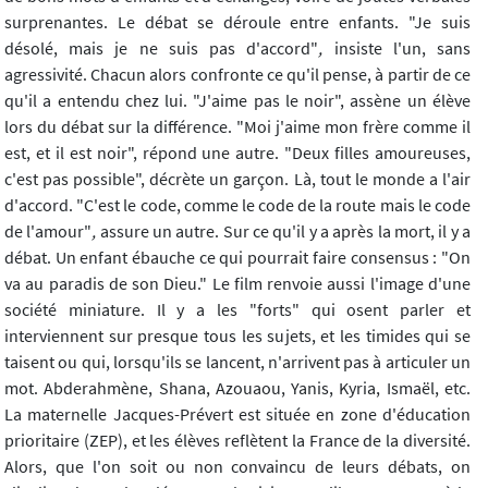
surprenantes. Le débat se déroule entre enfants. "Je suis
désolé, mais je ne suis pas d'accord"
,
insiste l'un, sans
agressivité. Chacun alors confronte ce qu'il pense, à partir de ce
qu'il a entendu chez lui. "J'aime pas le noir", assène un élève
lors du débat sur la différence. "Moi j'aime mon frère comme il
est, et il est noir", répond une autre. "Deux filles amoureuses,
c'est pas possible", décrète un garçon. Là, tout le monde a l'air
d'accord. "C'est le code, comme le code de la route mais le code
de l'amour"
,
assure un autre. Sur ce qu'il y a après la mort, il y a
débat. Un enfant ébauche ce qui pourrait faire consensus : "On
va au paradis de son Dieu." Le film renvoie aussi l'image d'une
société miniature. Il y a les "forts" qui osent parler et
interviennent sur presque tous les sujets, et les timides qui se
taisent ou qui, lorsqu'ils se lancent, n'arrivent pas à articuler un
mot. Abderahmène, Shana, Azouaou, Yanis, Kyria, Ismaël, etc.
La maternelle Jacques-Prévert est située en zone d'éducation
prioritaire (ZEP), et les élèves reflètent la France de la diversité.
Alors, que l'on soit ou non convaincu de leurs débats, on