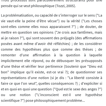
Trois processus sont particulièrement structurants pour une
pensée qui se veut philosophique (Tozzi, 2005).
La problématisation, ou capacité de s'interroger sur le sens ("La
vie vaut-elle la peine d'être vécue") ou la vérité ("Les choses
sont-elles comme elles nous apparaissent ?") ; de douter, de
mettre en question ses opinions ("Je crois aux fantômes, mais
ai-je raison ?"), qui sont souvent des préjugés (des affirmations
posées avant même d'avoir été réfléchies) ; de les considérer
comme des hypothèses plus que comme des thèses ; de
remonter d'une affirmation à la question à laquelle
implicitement elle répond, ou de débusquer les présupposés
d'une thèse et vérifier leur pertinence (Soutenir que "Dieu est
bon" implique qu'il existe, est-ce vrai ?); de questionner ses
représentations d'une notion (si je dis : "La liberté consiste à
faire ce que l'on veut", quelles conséquences ?) ; d'expliciter si
et en quoi en quoi une question ("Quel est le sexe des anges ?")
ou une notion ("L'inconscient est-il une hypothèse
scientifique ?") pose philosophiquement problème...