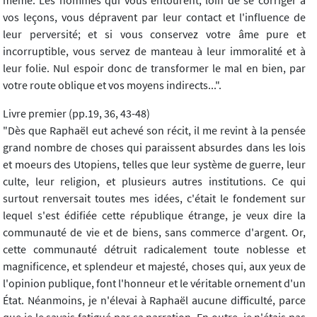
même. Les hommes qui vous entourent, loin de se corriger à
vos leçons, vous dépravent par leur contact et l'influence de
leur perversité; et si vous conservez votre âme pure et
incorruptible, vous servez de manteau à leur immoralité et à
leur folie. Nul espoir donc de transformer le mal en bien, par
votre route oblique et vos moyens indirects...".
Livre premier (pp.19, 36, 43-48)
"Dès que Raphaël eut achevé son récit, il me revint à la pensée
grand nombre de choses qui paraissent absurdes dans les lois
et moeurs des Utopiens, telles que leur système de guerre, leur
culte, leur religion, et plusieurs autres institutions. Ce qui
surtout renversait toutes mes idées, c'était le fondement sur
lequel s'est édifiée cette république étrange, je veux dire la
communauté de vie et de biens, sans commerce d'argent. Or,
cette communauté détruit radicalement toute noblesse et
magnificence, et splendeur et majesté, choses qui, aux yeux de
l'opinion publique, font l'honneur et le véritable ornement d'un
État. Néanmoins, je n'élevai à Raphaël aucune difficulté, parce