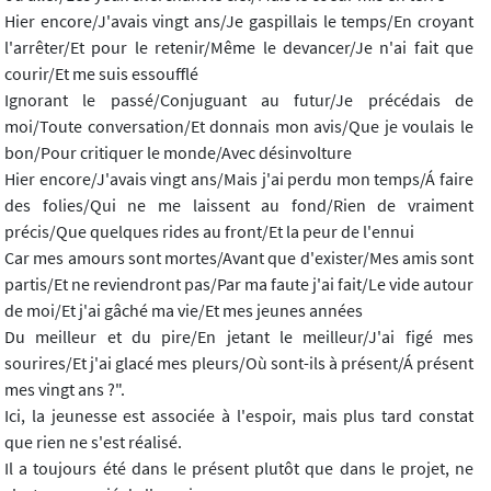
Hier encore/J'avais vingt ans/Je gaspillais le temps/En croyant
l'arrêter/Et pour le retenir/Même le devancer/Je n'ai fait que
courir/Et me suis essoufflé
Ignorant le passé/Conjuguant au futur/Je précédais de
moi/Toute conversation/Et donnais mon avis/Que je voulais le
bon/Pour critiquer le monde/Avec désinvolture
Hier encore/J'avais vingt ans/Mais j'ai perdu mon temps/Á faire
des folies/Qui ne me laissent au fond/Rien de vraiment
précis/Que quelques rides au front/Et la peur de l'ennui
Car mes amours sont mortes/Avant que d'exister/Mes amis sont
partis/Et ne reviendront pas/Par ma faute j'ai fait/Le vide autour
de moi/Et j'ai gâché ma vie/Et mes jeunes années
Du meilleur et du pire/En jetant le meilleur/J'ai figé mes
sourires/Et j'ai glacé mes pleurs/Où sont-ils à présent/Á présent
mes vingt ans ?".
Ici, la jeunesse est associée à l'espoir, mais plus tard constat
que rien ne s'est réalisé.
Il a toujours été dans le présent plutôt que dans le projet, ne