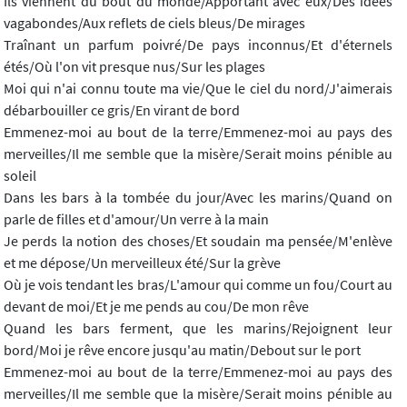
Ils viennent du bout du monde/Apportant avec eux/Des idées
vagabondes/Aux reflets de ciels bleus/De mirages
Traînant un parfum poivré/De pays inconnus/Et d'éternels
étés/Où l'on vit presque nus/Sur les plages
Moi qui n'ai connu toute ma vie/Que le ciel du nord/J'aimerais
débarbouiller ce gris/En virant de bord
Emmenez-moi au bout de la terre/Emmenez-moi au pays des
merveilles/Il me semble que la misère/Serait moins pénible au
soleil
Dans les bars à la tombée du jour/Avec les marins/Quand on
parle de filles et d'amour/Un verre à la main
Je perds la notion des choses/Et soudain ma pensée/M'enlève
et me dépose/Un merveilleux été/Sur la grève
Où je vois tendant les bras/L'amour qui comme un fou/Court au
devant de moi/Et je me pends au cou/De mon rêve
Quand les bars ferment, que les marins/Rejoignent leur
bord/Moi je rêve encore jusqu'au matin/Debout sur le port
Emmenez-moi au bout de la terre/Emmenez-moi au pays des
merveilles/Il me semble que la misère/Serait moins pénible au