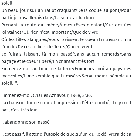
soleil
Un beau jour sur un rafiot craquant/De la coque au pont/Pour
partir je travaillerais dans/La soute à charbon
Prenant la route qui mène/Á mes rêves d'enfant/Sur des îles
lointaines/Où rien n'est important/Que de vivre
Où les filles alanguies/Vous ravissent le coeur/En tressant m'a
t'on dit/De ces colliers de fleurs/Qui enivrent
Je fuirais laissant là mon passé/Sans aucun remords/Sans
bagage et le coeur libéré/En chantant très fort
Emmenez-moi au bout de la terre/Emmenez-moi au pays des
merveilles/Il me semble que la misère/Serait moins pénible au
soleil...".
Emmenez-moi, Charles Aznavour, 1968, 3'30.
La chanson donne donne l'impression d'être plombé, il n'y croit
pas, c'est très loin.
Il abandonne son passé.
Il est passif, il attend l'utopie de quelqu'un qui le délivrera de sa