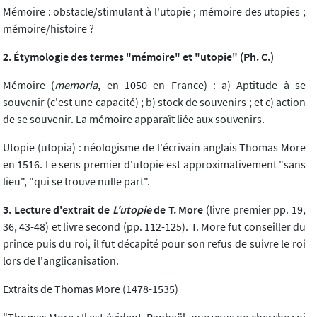
Mémoire : obstacle/stimulant à l'utopie ; mémoire des utopies ;
mémoire/histoire ?
2. Étymologie des termes "mémoire" et "utopie" (Ph. C.)
Mémoire (
memoria
, en 1050 en France) : a) Aptitude à se
souvenir (c'est une capacité) ; b) stock de souvenirs ; et c) action
de se souvenir. La mémoire apparaît liée aux souvenirs.
Utopie (utopia) : néologisme de l'écrivain anglais Thomas More
en 1516. Le sens premier d'utopie est approximativement "sans
lieu", "qui se trouve nulle part".
3. Lecture d'extrait de
L'utopie
de T. More
(livre premier pp. 19,
36, 43-48) et livre second (pp. 112-125). T. More fut conseiller du
prince puis du roi, il fut décapité pour son refus de suivre le roi
lors de l'anglicanisation.
Extraits de Thomas More (1478-1535)