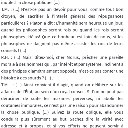
inutile à la chose publique. (...)
T.M. : (...) N'est-ce pas un devoir pour vous, comme tout bon
citoyen, de sacrifier à l'intérêt général des répugnances
particulières ? Platon a dit : L'humanité sera heureuse un jour,
quand les philosophes seront rois ou quand les rois seront
philosophes. Hélas! Que ce bonheur est loin de nous, si les
philosophes ne daignent pas même assister les rois de leurs
conseils ! (...)
R.H. : (...) Mais, dîtes-moi, cher Morus, prêcher une pareille
morale à des hommes qui, par intérêt et par système, inclinent à
des principes diamétralement opposés, n'est-ce pas conter une
histoire à des sourds ? (...) .
T.M. : (...) Ainsi convient-il d'agir, quand on délibère sur les
affaires de l'État, au sein d'un royal conseil. Si l'on ne peut pas
déraciner de suite les maximes perverses, ni abolir les
coutumes immorales, ce n'est pas une raison pour abandonner
la chose publique. (...) Suivez la route oblique, elle vous
conduira plus sûrement au but. Sachez dire la vérité avec
adresse et à propos; et si vos efforts ne peuvent servir à