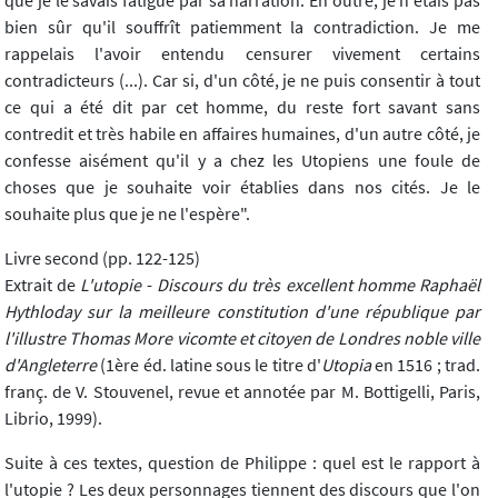
que je le savais fatigué par sa narration. En outre, je n'étais pas
bien sûr qu'il souffrît patiemment la contradiction. Je me
rappelais l'avoir entendu censurer vivement certains
contradicteurs (...). Car si, d'un côté, je ne puis consentir à tout
ce qui a été dit par cet homme, du reste fort savant sans
contredit et très habile en affaires humaines, d'un autre côté, je
confesse aisément qu'il y a chez les Utopiens une foule de
choses que je souhaite voir établies dans nos cités. Je le
souhaite plus que je ne l'espère".
Livre second (pp. 122-125)
Extrait de
L'utopie
-
Discours du très excellent homme Raphaël
Hythloday sur la meilleure constitution d'une république par
l'illustre Thomas More vicomte et citoyen de Londres noble ville
d'Angleterre
(1ère éd. latine sous le titre d'
Utopia
en 1516 ; trad.
franç. de V. Stouvenel, revue et annotée par M. Bottigelli, Paris,
Librio, 1999).
Suite à ces textes, question de Philippe : quel est le rapport à
l'utopie ? Les deux personnages tiennent des discours que l'on