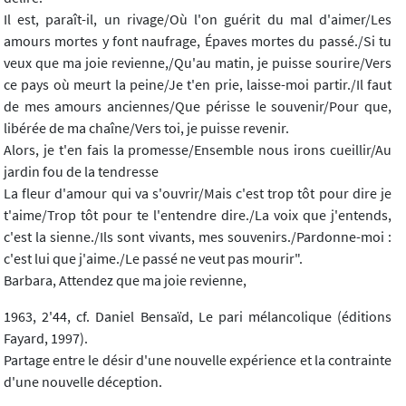
Il est, paraît-il, un rivage/Où l'on guérit du mal d'aimer/Les
amours mortes y font naufrage, Épaves mortes du passé./Si tu
veux que ma joie revienne,/Qu'au matin, je puisse sourire/Vers
ce pays où meurt la peine/Je t'en prie, laisse-moi partir./Il faut
de mes amours anciennes/Que périsse le souvenir/Pour que,
libérée de ma chaîne/Vers toi, je puisse revenir.
Alors, je t'en fais la promesse/Ensemble nous irons cueillir/Au
jardin fou de la tendresse
La fleur d'amour qui va s'ouvrir/Mais c'est trop tôt pour dire je
t'aime/Trop tôt pour te l'entendre dire./La voix que j'entends,
c'est la sienne./Ils sont vivants, mes souvenirs./Pardonne-moi :
c'est lui que j'aime./Le passé ne veut pas mourir".
Barbara, Attendez que ma joie revienne,
1963, 2'44, cf. Daniel Bensaïd, Le pari mélancolique (éditions
Fayard, 1997).
Partage entre le désir d'une nouvelle expérience et la contrainte
d'une nouvelle déception.