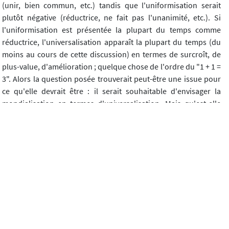
(unir, bien commun, etc.) tandis que l'uniformisation serait
plutôt négative (réductrice, ne fait pas l'unanimité, etc.). Si
l'uniformisation est présentée la plupart du temps comme
réductrice, l'universalisation apparaît la plupart du temps (du
moins au cours de cette discussion) en termes de surcroît, de
plus-value, d'amélioration ; quelque chose de l'ordre du "1 + 1 =
3". Alors la question posée trouverait peut-être une issue pour
ce qu'elle devrait être : il serait souhaitable d'envisager la
mondialisation en termes d'universalisation. Mais qu'est-elle
vraiment ?, car dire qu'il serait préférable qu'elle tende du côté
de l'universalisation ne nous dit pas si elle est pour le moment
universalisation ou uniformisation. Quelle doit être encore la
visée de la mondialisation ? La justice ? L'équité ? La
mondialisation est-elle affaire de pays riches ? La question
serait-elle la même posée dans des pays pauvres ?
A l'évidence, la mondialisation doit plus s'orienter vers un
monde commun qu'un même monde pour tous, même s'il
demeure délicat de dire sur quoi cette construction peut