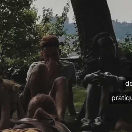
de
pratiq