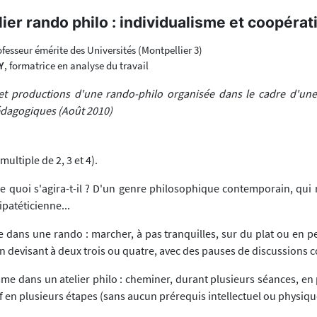
lier rando philo : individualisme et coopérat
ofesseur émérite des Universités (Montpellier 3)
Y
, formatrice en analyse du travail
t productions d'une rando-philo organisée dans le cadre d'une
édagogiques (Août 2010)
multiple de 2, 3 et 4).
de quoi s'agira-t-il ? D'un genre philosophique contemporain, qui 
patéticienne...
dans une rando : marcher, à pas tranquilles, sur du plat ou en p
n devisant à deux trois ou quatre, avec des pauses de discussions co
omme dans un atelier philo : cheminer, durant plusieurs séances, e
xif en plusieurs étapes (sans aucun prérequis intellectuel ou physique