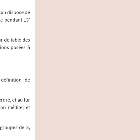
acun dispose de
ge pendant 15'
ur de table des
ions posées à
définition de
rdre, et au fur
on médite, et
 groupes de 3,