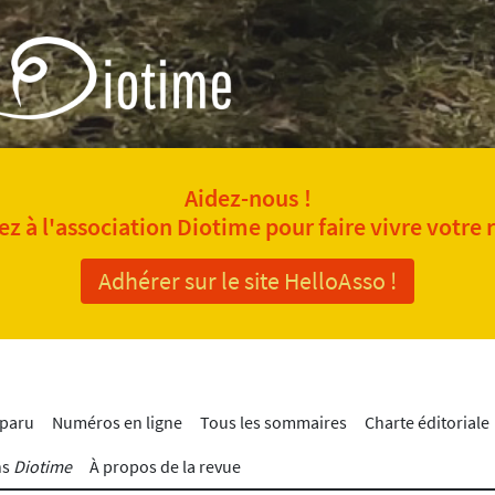
Aidez-nous !
z à l'association Diotime pour faire vivre votre 
Adhérer sur le site HelloAsso !
 paru
Numéros en ligne
Tous les sommaires
Charte éditoriale
ns
Diotime
À propos de la revue