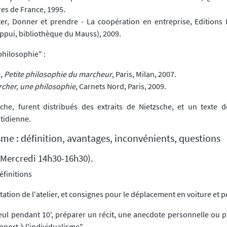
res de France, 1995.
ter, Donner et prendre - La coopération en entreprise, Editions
'appui, bibliothèque du Mauss), 2009.
philosophie" :
e,
Petite philosophie du marcheur
, Paris, Milan, 2007.
cher, une philosophie
, Carnets Nord, Paris, 2009.
che, furent distribués des extraits de Nietzsche, et un texte 
idienne.
sme : définition, avantages, inconvénients, questions
 (Mercredi 14h30-16h30).
finitions
ntation de l'atelier, et consignes pour le déplacement en voiture et 
ul pendant 10', préparer un récit, une anecdote personnelle ou p
apport à l'individualisme".