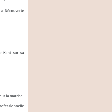
 La Découverte
de Kant sur sa
pour la marche.
rofessionnelle