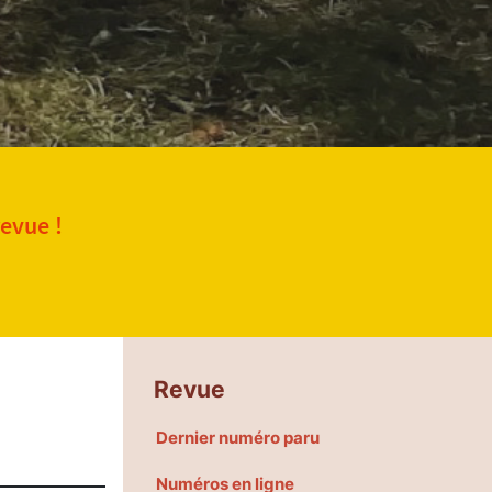
revue !
Revue
Dernier numéro paru
Numéros en ligne