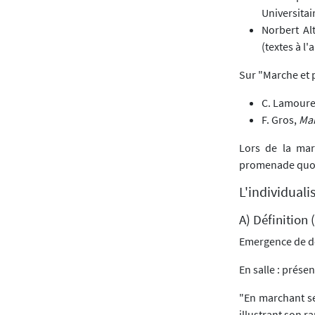
Universitai
Norbert Al
(textes à l
Sur "Marche et 
C. Lamour
F. Gros,
Mar
Lors de la mar
promenade quot
L'individuali
A) Définition
Emergence de dé
En salle : prése
"En marchant se
illustrant son r