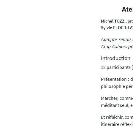
Ate
Michel TOZZI
, pr
Sylvie FLOC'HLA
Compte rendu e
Crap-Cahiers p
Introduction
12 participants (
Présentation : 
philosophie péri
Marcher, comme 
méditant seul, e
Et réfléchir, c
itinéraire réfle