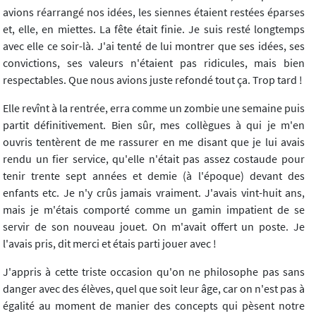
avions réarrangé nos idées, les siennes étaient restées éparses
et, elle, en miettes. La fête était finie. Je suis resté longtemps
avec elle ce soir-là. J'ai tenté de lui montrer que ses idées, ses
convictions, ses valeurs n'étaient pas ridicules, mais bien
respectables. Que nous avions juste refondé tout ça. Trop tard !
Elle revînt à la rentrée, erra comme un zombie une semaine puis
partit définitivement. Bien sûr, mes collègues à qui je m'en
ouvris tentèrent de me rassurer en me disant que je lui avais
rendu un fier service, qu'elle n'était pas assez costaude pour
tenir trente sept années et demie (à l'époque) devant des
enfants etc. Je n'y crûs jamais vraiment. J'avais vint-huit ans,
mais je m'étais comporté comme un gamin impatient de se
servir de son nouveau jouet. On m'avait offert un poste. Je
l'avais pris, dit merci et étais parti jouer avec !
J'appris à cette triste occasion qu'on ne philosophe pas sans
danger avec des élèves, quel que soit leur âge, car on n'est pas à
égalité au moment de manier des concepts qui pèsent notre