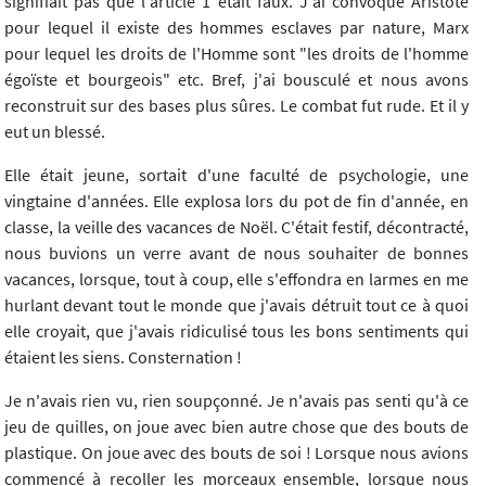
signifiait pas que l'article 1 était faux. J'ai convoqué Aristote
pour lequel il existe des hommes esclaves par nature, Marx
pour lequel les droits de l'Homme sont "les droits de l'homme
égoïste et bourgeois" etc. Bref, j'ai bousculé et nous avons
reconstruit sur des bases plus sûres. Le combat fut rude. Et il y
eut un blessé.
Elle était jeune, sortait d'une faculté de psychologie, une
vingtaine d'années. Elle explosa lors du pot de fin d'année, en
classe, la veille des vacances de Noël. C'était festif, décontracté,
nous buvions un verre avant de nous souhaiter de bonnes
vacances, lorsque, tout à coup, elle s'effondra en larmes en me
hurlant devant tout le monde que j'avais détruit tout ce à quoi
elle croyait, que j'avais ridiculisé tous les bons sentiments qui
étaient les siens. Consternation !
Je n'avais rien vu, rien soupçonné. Je n'avais pas senti qu'à ce
jeu de quilles, on joue avec bien autre chose que des bouts de
plastique. On joue avec des bouts de soi ! Lorsque nous avions
commencé à recoller les morceaux ensemble, lorsque nous