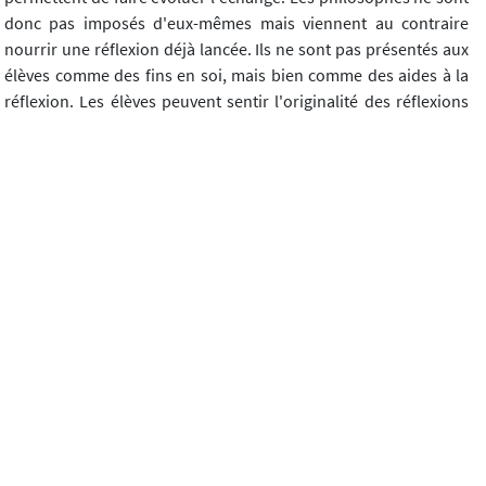
donc pas imposés d'eux-mêmes mais viennent au contraire
nourrir une réflexion déjà lancée. Ils ne sont pas présentés aux
élèves comme des fins en soi, mais bien comme des aides à la
réflexion. Les élèves peuvent sentir l'originalité des réflexions
des grands philosophes quand, après avoir butté sur une
difficulté dans la discussion, ils peuvent découvrir la subtilité
d'une thèse philosophique et comprendre comment elle vient
résorber certains problèmes (la question du goût chez Kant, par
exemple, permet de dépasser le problème de la relativité de la
beauté en apportant une solution originale). L'intervenant
valorise à ce moment là le fond de livres du CDI. Depuis le début
des ateliers philosophiques a en effet été créé un rayonnage
"philosophie" dans lequel les élèves peuvent puiser s'ils
souhaitent poursuivre leur réflexion. Les livres pertinents sont
présentés aux élèves et ils peuvent les emprunter dès la fin de la
séance.
Le fait d'organiser ces discussions au CDI a d'autres avantages.
Le lieu renforce la convivialité de l'échange. Les élèves qui n'ont