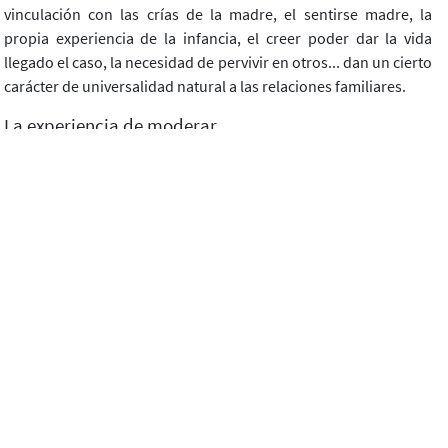
vinculación con las crías de la madre, el sentirse madre, la
propia experiencia de la infancia, el creer poder dar la vida
llegado el caso, la necesidad de pervivir en otros... dan un cierto
carácter de universalidad natural a las relaciones familiares.
La experiencia de moderar
La sensación de estar "fuera" y "dentro" del diálogo, de estar
atento (con una atención silenciosa, dejando al margen tu
propia opinión, no emperrándote en ella), para solo intervenir
en ciertos casos, cuando se produce un desequilibrio: alguien
habla en exceso, teoriza en exceso, dos se enzarzan en posturas
ya claras para los demás, no se avanza a ninguna parte, se
olvida el objeto de la investigación o no se presta atención a
preguntas que tienen fuerza. Para mí ha supuesto una
sensación de descanso en oposición a una clase de filosofía o
vida moral de enseñanza secundaria, donde mantener la
atención requiere un esfuerzo añadido.