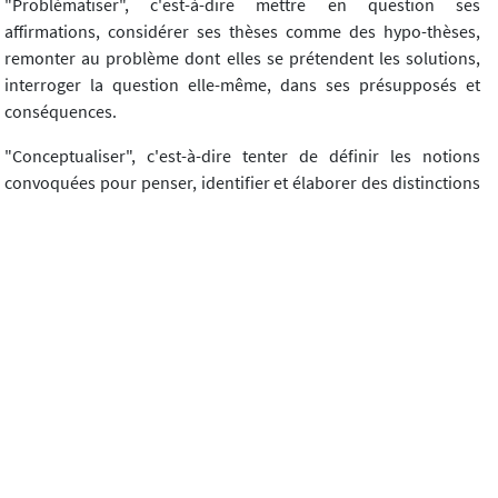
"Problématiser", c'est-à-dire mettre en question ses
affirmations, considérer ses thèses comme des hypo-thèses,
remonter au problème dont elles se prétendent les solutions,
interroger la question elle-même, dans ses présupposés et
conséquences.
"Conceptualiser", c'est-à-dire tenter de définir les notions
convoquées pour penser, identifier et élaborer des distinctions
conceptuelles, pour préciser et mieux savoir ce dont on parle.
"Argumenter", c'est-à-dire déconstruire des affirmations,
répondre à des objections, fonder rationnellement son
discours pour savoir si ce qu'on dit est vrai.
Dans cette éthique communicationnelle, qui est en même
temps une "morale de la pensée", on n'écoute pas seulement
les autres par respect, on a besoin d'eux pour cheminer dans
l'énigme humaine. Dans cette communauté d'esprits rationnels
visant l'auditoire universel, on ne fait de "bobos affectifs" à
personne, mais toute objection est un cadeau intellectuel