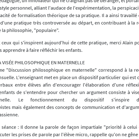
pédagogue, un innovateur qui ne craignait pas de déranger, et portait 
style personnel, alliant l'audace de l'expérimentation, la perspicaci
apacité de formalisation théorique de sa pratique. Il a ainsi travaill
 d'une pratique très controversée au départ, en contribuant à la
e la philosophie, "populaire".
ceux qui s'inspirent aujourd'hui de cette pratique, merci Alain p
us apprendre à faire réfléchir les enfants.
 À VISÉE PHILOSOPHIQUE EN MATERNELLE
e "Discussion philosophique en maternelle" correspond à la re
suelle. L'enseignant met en place un dispositif particulier qui est 
erbaux entre élèves afin d'encourager l'élaboration d'une réfl
nfants de s'entendre pour chercher un argument consiste à vis
nnelle. Le fonctionnement du dispositif s'inspire d
vistes mais également des concepts de communication et d'argum
ssienne.
 séance : Il donne la parole de façon impartiale "priorité à celui
xécuter les prises de parole par l'élève micro, rappelle qu'on ne gêne