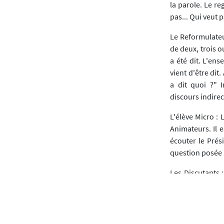
la parole. Le reg
pas... Qui veut p
Le Reformulateur
de deux, trois o
a été dit. L'ens
vient d'être dit.
a dit quoi ?" 
discours indire
L'élève Micro : 
Animateurs. Il e
écouter le Prés
question posée p
Les Discutants :
défendent un po
d'argumenter le
Les Observateurs