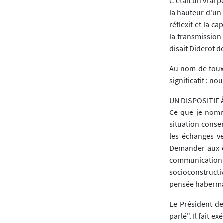
C'était un vrai 
la hauteur d'un 
réflexif et la c
la transmission
disait Diderot d
Au nom de toux 
significatif : no
UN DISPOSITIF
Ce que je nomm
situation consen
les échanges v
Demander aux e
communicatio
socioconstructi
pensée haberma
Le Président de
parlé". Il fait e