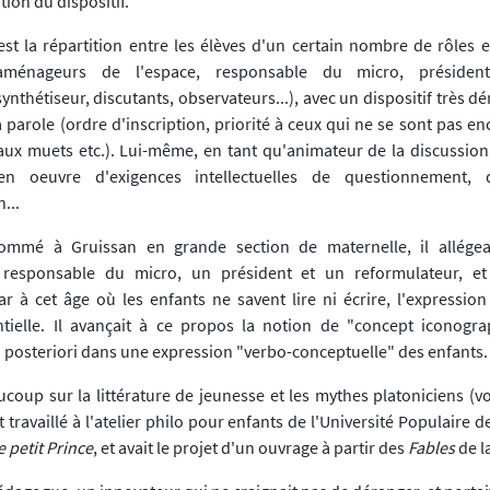
tion du dispositif.
est la répartition entre les élèves d'un certain nombre de rôles e
aménageurs de l'espace, responsable du micro, présiden
ynthétiseur, discutants, observateurs...), avec un dispositif très 
a parole (ordre d'inscription, priorité à ceux qui ne se sont pas e
ux muets etc.). Lui-même, en tant qu'animateur de la discussion, 
n oeuvre d'exigences intellectuelles de questionnement, d
...
nommé à Gruissan en grande section de maternelle, il allégea 
responsable du micro, un président et un reformulateur, et
ar à cet âge où les enfants ne savent lire ni écrire, l'expression
ntielle. Il avançait à ce propos la notion de "concept iconogra
 posteriori dans une expression "verbo-conceptuelle" des enfants.
eaucoup sur la littérature de jeunesse et les mythes platoniciens (v
it travaillé à l'atelier philo pour enfants de l'Université Populaire
 petit Prince
, et avait le projet d'un ouvrage à partir des
Fables
de l