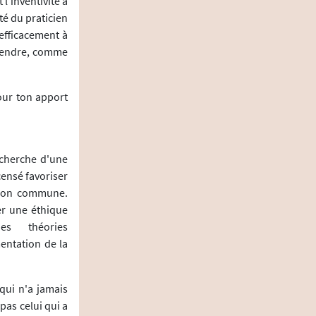
l'inventivité à
té du praticien
é efficacement à
 rendre, comme
our ton apport
cherche d'une
censé favoriser
exion commune.
er une éthique
es théories
entation de la
 qui n'a jamais
 pas celui qui a