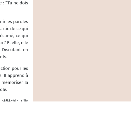
re : "Tu ne dois
nir les paroles
artie de ce qui
 résumé, ce qui
 ? Et elle, elle
u Discutant en
nts.
nction pour les
s. Il apprend à
à mémoriser la
ole.
éfléchir, s'ils
de justifier et
t part de leurs