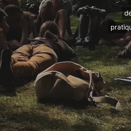
de
pratiq