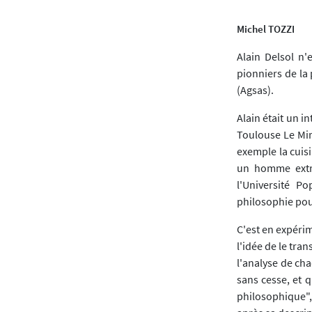
Michel TOZZI
Alain Delsol n'
pionniers de la 
(Agsas).
Alain était un i
Toulouse Le Mir
exemple la cuisi
un homme extrê
l'Université P
philosophie pour
C'est en expérime
l'idée de le tra
l'analyse de cha
sans cesse, et q
philosophique",