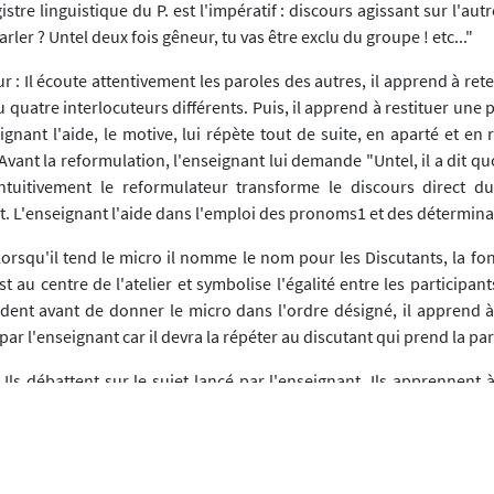
istre linguistique du P. est l'impératif : discours agissant sur l'aut
arler ? Untel deux fois gêneur, tu vas être exclu du groupe ! etc..."
 : Il écoute attentivement les paroles des autres, il apprend à rete
u quatre interlocuteurs différents. Puis, il apprend à restituer une p
eignant l'aide, le motive, lui répète tout de suite, en aparté et en
 Avant la reformulation, l'enseignant lui demande "Untel, il a dit quoi
Intuitivement le reformulateur transforme le discours direct d
ct. L'enseignant l'aide dans l'emploi des pronoms1 et des détermina
Lorsqu'il tend le micro il nomme le nom pour les Discutants, la fo
st au centre de l'atelier et symbolise l'égalité entre les participant
ident avant de donner le micro dans l'ordre désigné, il apprend 
ar l'enseignant car il devra la répéter au discutant qui prend la par
 Ils débattent sur le sujet lancé par l'enseignant. Ils apprennent à r
int de vue différent d'un autre interlocuteur, ils doivent tenter 
urs propos.
 : Ils observent les animateurs et à l'issue de la discussion, ils fon