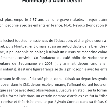
Hommage à Alain Delsol
est plus, emporté à 57 ans par une grave maladie. Il rejoint ain
philosophie avec les enfants en France, M.-C. Nevoux (Fondation 93
ntellectuel (docteur en sciences de l'éducation, et chargé de cours à 
ail, puis Montpellier 3), mais aussi un autodidacte dans bien des
ne, la philosophie chinoise ; il suivait un cursus de médecine chinois
mement convivial. Co-fondateur du café philo de Narbonne e
opulaire de Septimanie en 2003 (il y animait depuis cinq ans 
 enfants), il est une figure française de la philosophie avec les enf
ntant le dispositif du café philo, dont il faisait au départ les synth
nsposer dans le CM1 de son école primaire, l'affinant durant toute 
que séance avec deux observateurs. Jusqu'à en stabiliser la forme,
u'il a formalisée dans un certain nombre d'articles : ce fut la "dis
 reprise et théorisée ensuite par Sylvain Connac dans sa thèse. O