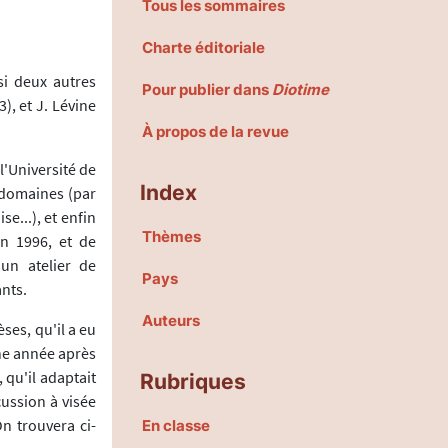
Tous les sommaires
Charte éditoriale
si deux autres
Pour publier dans
Diotime
), et J. Lévine
À propos de la revue
l'Université de
Index
 domaines (par
e...), et enfin
Thèmes
n 1996, et de
un atelier de
Pays
ants.
Auteurs
èses, qu'il a eu
une année après
 qu'il adaptait
Rubriques
cussion à visée
n trouvera ci-
En classe