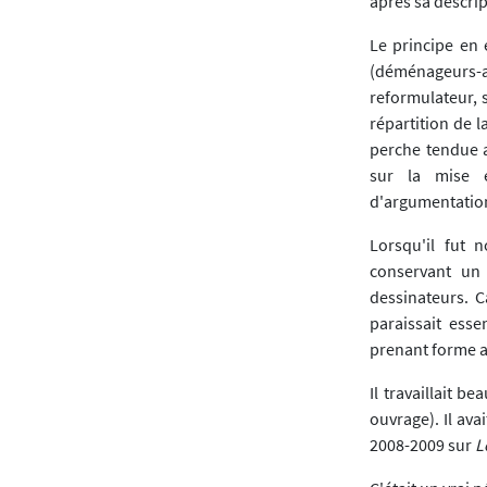
après sa descrip
Le principe en 
(déménageurs-
reformulateur, s
répartition de l
perche tendue a
sur la mise e
d'argumentation
Lorsqu'il fut 
conservant un 
dessinateurs. C
paraissait esse
prenant forme a
Il travaillait b
ouvrage). Il ava
2008-2009 sur
Le