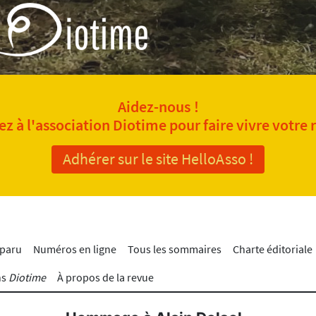
Aidez-nous !
z à l'association Diotime pour faire vivre votre 
Adhérer sur le site HelloAsso !
 paru
Numéros en ligne
Tous les sommaires
Charte éditoriale
ns
Diotime
À propos de la revue