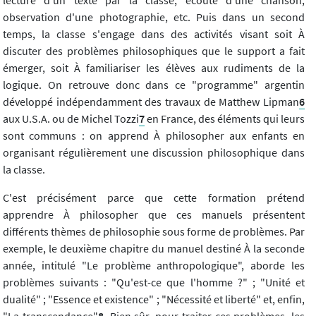
observation d'une photographie, etc. Puis dans un second
temps, la classe s'engage dans des activités visant soit À
discuter des problèmes philosophiques que le support a fait
émerger, soit À familiariser les élèves aux rudiments de la
logique. On retrouve donc dans ce "programme" argentin
développé indépendamment des travaux de Matthew Lipman
6
aux U.S.A. ou de Michel Tozzi
7
en France, des éléments qui leurs
sont communs : on apprend À philosopher aux enfants en
organisant régulièrement une discussion philosophique dans
la classe.
C'est précisément parce que cette formation prétend
apprendre À philosopher que ces manuels présentent
différents thèmes de philosophie sous forme de problèmes. Par
exemple, le deuxième chapitre du manuel destiné À la seconde
année, intitulé "Le problème anthropologique", aborde les
problèmes suivants : "Qu'est-ce que l'homme ?" ; "Unité et
dualité" ; "Essence et existence" ; "Nécessité et liberté" et, enfin,
"La transcendance"
8
. Bien sûr, pour traiter ces problèmes, les