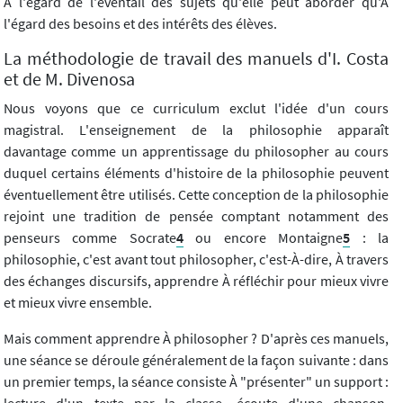
À l'égard de l'éventail des sujets qu'elle peut aborder qu'À
l'égard des besoins et des intérêts des élèves.
La méthodologie de travail des manuels d'I. Costa
et de M. Divenosa
Nous voyons que ce curriculum exclut l'idée d'un cours
magistral. L'enseignement de la philosophie apparaît
davantage comme un apprentissage du philosopher au cours
duquel certains éléments d'histoire de la philosophie peuvent
éventuellement être utilisés. Cette conception de la philosophie
rejoint une tradition de pensée comptant notamment des
penseurs comme Socrate
4
ou encore Montaigne
5
: la
philosophie, c'est avant tout philosopher, c'est-À-dire, À travers
des échanges discursifs, apprendre À réfléchir pour mieux vivre
et mieux vivre ensemble.
Mais comment apprendre À philosopher ? D'après ces manuels,
une séance se déroule généralement de la façon suivante : dans
un premier temps, la séance consiste À "présenter" un support :
lecture d'un texte par la classe, écoute d'une chanson,