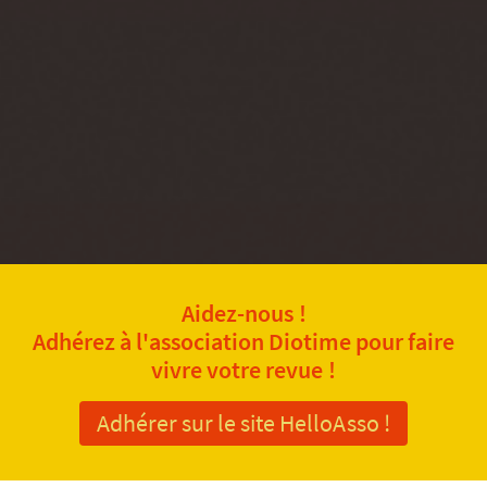
Aidez-nous !
Adhérez à l'association Diotime pour faire
vivre votre revue !
Adhérer sur le site HelloAsso !