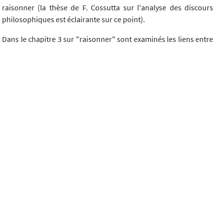
raisonner (la thèse de F. Cossutta sur l'analyse des discours
philosophiques est éclairante sur ce point).
Dans le chapitre 3 sur "raisonner" sont examinés les liens entre
DVP et valeurs morales, DVP et développement du jugement
moral. Sans qu'il y ait aucunement "moralisation" dans une
DVP, puisque peut précisément s'y dire (on n'est pas en
éducation civique ou catéchèse) de "l'éthiquement incorrect"
comme expression d'une libre pensée à confronter à d'autres
pour une réflexion commune, il est montré comment la
verbalisation, la tentative de rationalisation, l'appel à se
positionner, l'autonomisation du jugement facilite, par la
logique interlocutoire, des processus d'internalisation de
valeurs : il y a des espaces de production de doutes, laissant au
sujet le soin de décider du seuil de justification de ses pensées
et de ses dires... Une des conséquences pourrait être la
prévention de la violence.
La DVP nous semble effectivement porteuse d'un agir et d'une