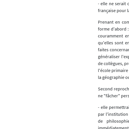
- elle ne serait
française pour l
Prenant en com
forme d'abord :
couramment empl
qu'elles sont e
faites concernan
généraliser l'e
de collègues, pr
l'école primaire
la géographie o
Second reproche
ne "fâcher" pers
- elle permettr
par l'institutio
de philosophie
immédiatement 