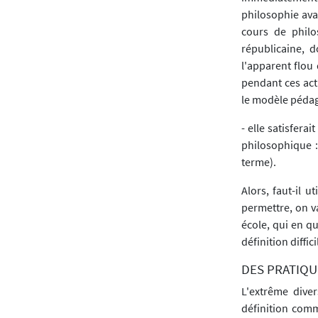
philosophie avan
cours de philo
républicaine, d
l'apparent flou
pendant ces acti
le modèle pédag
- elle satisfera
philosophique :
terme).
Alors, faut-il u
permettre, on va
école, qui en qu
définition diffi
DES PRATIQU
L'extrême diver
définition comm