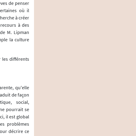
èves de penser
ertaines où il
cherche à créer
 recours à des
 de M. Lipman
mple la culture
les différents
arente, qu'elle
aduit de façon
ique, social,
ne pourrait se
, il est global
des problèmes
our décrire ce