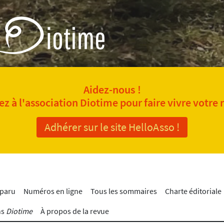
Aidez-nous !
z à l'association Diotime pour faire vivre votre 
Adhérer sur le site HelloAsso !
 paru
Numéros en ligne
Tous les sommaires
Charte éditoriale
ns
Diotime
À propos de la revue