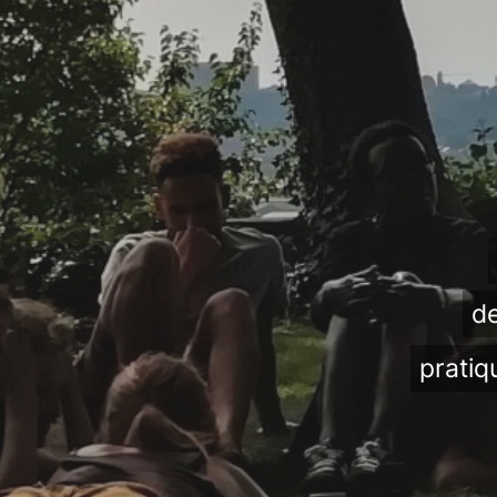
de
pratiq