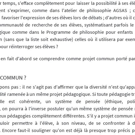
 temps, s'efface complètement pour laisser la possibilité à ses él
ent s'exprimer, comme dans l'atelier de philosophie AGSAS ; c
 favoriser l'expression de ses élèves lors de débats ; d'autres où il 
ommunauté de recherche de ses élèves, systématisant parfois le
ogique comme dans le Programme de philosophie pour enfants
n (sans que la liste soit exhaustive) celles où il utilisera par exe
our réinterroger ses élèves ?
a en fait d'abord se comprendre comme projet commun porté par 
. COMMUN ?
ns pas : il ne s'agit pas d'affirmer que la diversité n'est qu'app
alité ramenée à un même projet pédagogique. Si toute pédagogie tr
'elle est cohérente, un système de pensée (éthique, polit
, on pourra à l'inverse postuler qu'un même système de pensée 
ux pédagogies complètement différentes. S'il y a projet commun ici
ouloir permettre à l'élève, à son niveau, de se confronter à 
 Encore faut-il souligner qu'on est déjà là presque trop précis p