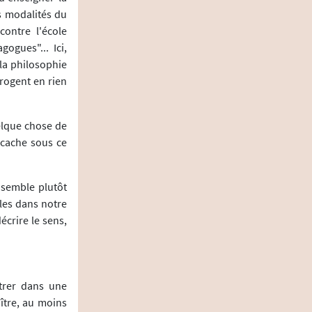
es modalités du
ontre l'école
ogues"... Ici,
 la philosophie
rrogent en rien
uelque chose de
 cache sous ce
e semble plutôt
ales dans notre
écrire le sens,
ntrer dans une
ître, au moins