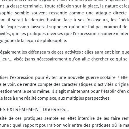
t la classe terminale. Toute réflexion sur la place, la nature et l
sophie semble souvent ressentie comme une attaque directe c
ont il serait le dernier bastion face à ses fossoyeurs, les "pédag
 de l'expression laisserait supposer qu'on ne fait pas vraiment de
vités, que les pratiques diverses que l'expression recouvre n'inte
ogique de la leçon de philosophie.
it également les défenseurs de ces activités : elles auraient bien q
 leur... visée (sans nécessairement qu'on aille chercher ce qui se
tiliser l'expression pour éviter une nouvelle guerre scolaire ? Ell
 le voir, de rendre compte des caractéristiques d'activités origin
estionnent le sens même. Il s'agit maintenant pour l'établir d'en d
cile face à une réalité complexe, aux multiples perspectives.
ES EXTRÈMEMENT DIVERSES...
sité de ces pratiques semble en effet interdire de les faire re
une : quel rapport pourrait-on voir entre des pratiques où le ma