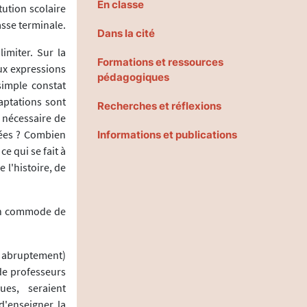
En classe
tution scolaire
asse terminale.
Dans la cité
imiter. Sur la
Formations et ressources
aux expressions
pédagogiques
simple constat
aptations sont
Recherches et réflexions
s nécessaire de
nées ? Combien
Informations et publications
e qui se fait à
 l'histoire, de
yen commode de
op abruptement)
 de professeurs
ues, seraient
d'enseigner la