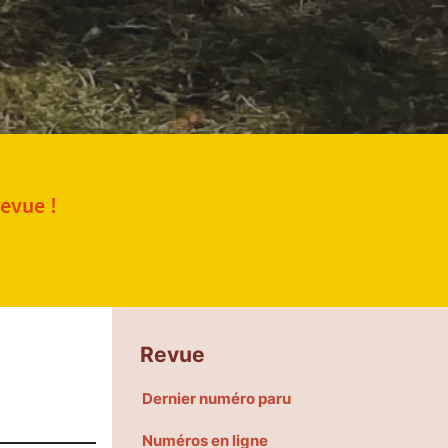
revue !
Revue
Dernier numéro paru
Numéros en ligne