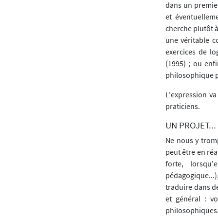
dans un premier
et éventuellem
cherche plutôt à
une véritable c
exercices de l
(1995) ; ou enfi
philosophique p
L'expression v
praticiens.
UN PROJET..
Ne nous y trompo
peut être en ré
forte, lorsqu
pédagogique...)
traduire dans de
et général : v
philosophiques.