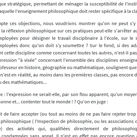
 que stratégique, permettant de ménager la susceptibilité de l'insti
aquelle l'enseignement philosophique doit rester spécifique à la cl
pte ces objections, nous voudrions montrer qu'on ne peut s'y l
 la réflexion philosophique sur ces pratiques peut-elle s'arrêter 
oyées pour désigner le travail disciplinaire à l'école, sur le 
mployées donc qu'on doit s'y soumettre ? Sur le fond, si des ad
t cette discipline comme concernant toutes les autres, n'est-il pa
xpression "à visée" concernant l'ensemble des disciplines enseig
ofesseur en histoire, géographie ou mathématique, soulignent que c
 n'est en réalité, au moins dans les premières classes, pas encore de
u des mathématiques...
 : l'expression ne serait-elle, par son flou apparent, qu'un mo
onne et... contenter tout le monde ! ? Qu'on en juge :
ait de faire accepter (ou tout au moins de ne pas faire rejeter tr
n philosophique ( l'Inspection de philosophie, ou les associations
) des activités qui, qualifiées directement de philosophiq
condamnées sans appel. Il n'est en effet pas encore question 