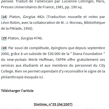
pensée
. Traduit de l'américain par Lucienne Lotringer, Paris,
Presses Universitaires de France, 1981, pp. 190 sq.
(
14
) Platon,
Gorgias
482c (Traduction nouvelle et notes par
Léon Robin, avec la collaboration de M.-J. Moreau, Bibliothèque
de la Pléiade, 1950).
(
15
) Platon,
Gorgias
474b.
(
16
) Par souci de complétude, épinglons que depuis septembre
2000, grâce à un subside de $30.000 de la " Diana Foundation "
du new-yorkais Merle Hoffman, l'APPA offre gratuitement ses
services aux étudiants et aux membres du personnel du City
College. Rien ne permet cependant d'y reconnaître le signe de la
philanthropie évoquée ici.
Télécharger l'article
Diotime, n°33 (04/2007)