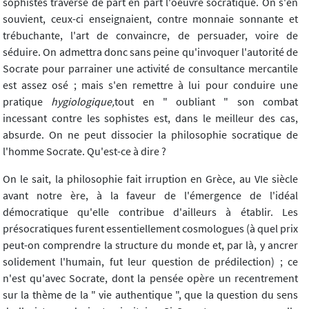
sophistes traverse de part en part l'oeuvre socratique. On s'en
souvient, ceux-ci enseignaient, contre monnaie sonnante et
trébuchante, l'art de convaincre, de persuader, voire de
séduire. On admettra donc sans peine qu'invoquer l'autorité de
Socrate pour parrainer une activité de consultance mercantile
est assez osé ; mais s'en remettre à lui pour conduire une
pratique
hygiologique,
tout en " oubliant " son combat
incessant contre les sophistes est, dans le meilleur des cas,
absurde. On ne peut dissocier la philosophie socratique de
l'homme Socrate. Qu'est-ce à dire ?
On le sait, la philosophie fait irruption en Grèce, au VIe siècle
avant notre ère, à la faveur de l'émergence de l'idéal
démocratique qu'elle contribue d'ailleurs à établir. Les
présocratiques furent essentiellement cosmologues (à quel prix
peut-on comprendre la structure du monde et, par là, y ancrer
solidement l'humain, fut leur question de prédilection) ; ce
n'est qu'avec Socrate, dont la pensée opère un recentrement
sur la thème de la " vie authentique ", que la question du sens