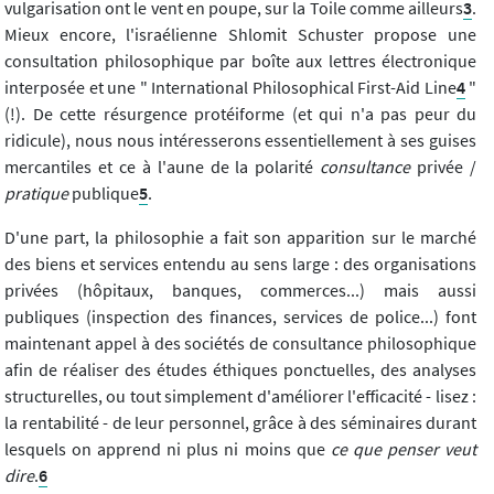
vulgarisation ont le vent en poupe, sur la Toile comme ailleurs
3
.
Mieux encore, l'israélienne Shlomit Schuster propose une
consultation philosophique par boîte aux lettres électronique
interposée et une " International Philosophical First-Aid Line
4
"
(!). De cette résurgence protéiforme (et qui n'a pas peur du
ridicule), nous nous intéresserons essentiellement à ses guises
mercantiles et ce à l'aune de la polarité
consultance
privée /
pratique
publique
5
.
D'une part, la philosophie a fait son apparition sur le marché
des biens et services entendu au sens large : des organisations
privées (hôpitaux, banques, commerces...) mais aussi
publiques (inspection des finances, services de police...) font
maintenant appel à des sociétés de consultance philosophique
afin de réaliser des études éthiques ponctuelles, des analyses
structurelles, ou tout simplement d'améliorer l'efficacité - lisez :
la rentabilité - de leur personnel, grâce à des séminaires durant
lesquels on apprend ni plus ni moins que
ce que penser veut
dire
.
6