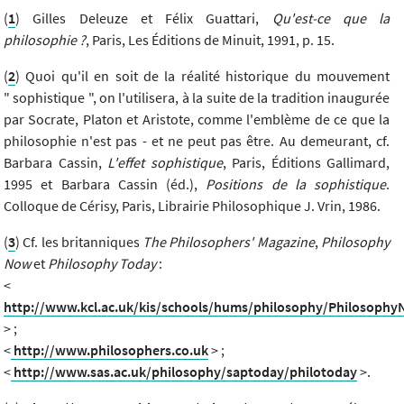
(
1
) Gilles Deleuze et Félix Guattari,
Qu'est-ce que la
philosophie ?
, Paris, Les Éditions de Minuit, 1991, p. 15.
(
2
) Quoi qu'il en soit de la réalité historique du mouvement
" sophistique ", on l'utilisera, à la suite de la tradition inaugurée
par Socrate, Platon et Aristote, comme l'emblème de ce que la
philosophie n'est pas - et ne peut pas être. Au demeurant, cf.
Barbara Cassin,
L'effet sophistique
, Paris, Éditions Gallimard,
1995 et Barbara Cassin (éd.),
Positions de la sophistique
.
Colloque de Cérisy, Paris, Librairie Philosophique J. Vrin, 1986.
(
3
) Cf. les britanniques
The Philosophers' Magazine
,
Philosophy
Now
et
Philosophy Today
:
<
http://www.kcl.ac.uk/kis/schools/hums/philosophy/Philosoph
> ;
<
http://www.philosophers.co.uk
> ;
<
http://www.sas.ac.uk/philosophy/saptoday/philotoday
>.