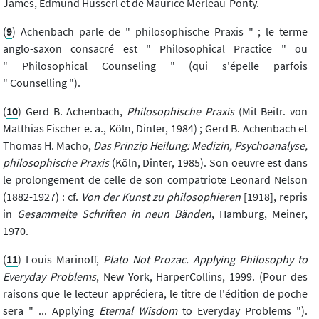
James, Edmund Husserl et de Maurice Merleau-Ponty.
(
9
) Achenbach parle de " philosophische Praxis " ; le terme
anglo-saxon consacré est " Philosophical Practice " ou
" Philosophical Counseling " (qui s'épelle parfois
" Counselling ").
(
10
) Gerd B. Achenbach,
Philosophische Praxis
(Mit Beitr. von
Matthias Fischer e. a., Köln, Dinter, 1984) ; Gerd B. Achenbach et
Thomas H. Macho,
Das Prinzip Heilung: Medizin, Psychoanalyse,
philosophische Praxis
(Köln, Dinter, 1985). Son oeuvre est dans
le prolongement de celle de son compatriote Leonard Nelson
(1882-1927) : cf.
Von der Kunst zu philosophieren
[1918], repris
in
Gesammelte Schriften in neun Bänden
, Hamburg, Meiner,
1970.
(
11
) Louis Marinoff,
Plato Not Prozac. Applying Philosophy to
Everyday Problems
, New York, HarperCollins, 1999. (Pour des
raisons que le lecteur appréciera, le titre de l'édition de poche
sera " ... Applying
Eternal Wisdom
to Everyday Problems ").