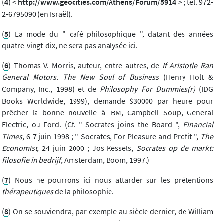
(
4
) <
http://www.geocities.com/Athens/Forum/5914
> ; tél. 972-
2-6795090 (en Israël).
(
5
) La mode du " café philosophique ", datant des années
quatre-vingt-dix, ne sera pas analysée ici.
(
6
) Thomas V. Morris, auteur, entre autres, de
If Aristotle Ran
General Motors. The New Soul of Business
(Henry Holt &
Company, Inc., 1998) et de
Philosophy For Dummies(r)
(IDG
Books Worldwide, 1999), demande $30000 par heure pour
prêcher la bonne nouvelle à IBM, Campbell Soup, General
Electric, ou Ford. (Cf. " Socrates joins the Board ",
Financial
Times
, 6-7 juin 1998 ; " Socrates, For Pleasure and Profit ",
The
Economist
, 24 juin 2000 ; Jos Kessels,
Socrates op de markt:
filosofie in bedrijf
, Amsterdam, Boom, 1997.)
(
7
) Nous ne pourrons ici nous attarder sur les prétentions
thérapeutiques
de la philosophie.
(
8
) On se souviendra, par exemple au siècle dernier, de William