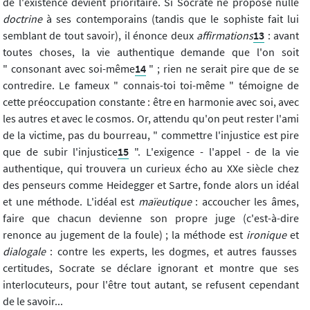
de l'existence devient prioritaire. Si Socrate ne propose nulle
doctrine
à ses contemporains (tandis que le sophiste fait lui
semblant de tout savoir), il énonce deux
affirmations
13
: avant
toutes choses, la vie authentique demande que l'on soit
" consonant avec soi-même
14
" ; rien ne serait pire que de se
contredire. Le fameux " connais-toi toi-même " témoigne de
cette préoccupation constante : être en harmonie avec soi, avec
les autres et avec le cosmos. Or, attendu qu'on peut rester l'ami
de la victime, pas du bourreau, " commettre l'injustice est pire
que de subir l'injustice
15
". L'exigence - l'appel - de la vie
authentique, qui trouvera un curieux écho au XXe siècle chez
des penseurs comme Heidegger et Sartre, fonde alors un idéal
et une méthode. L'idéal est
maïeutique
: accoucher les âmes,
faire que chacun devienne son propre juge (c'est-à-dire
renonce au jugement de la foule) ; la méthode est
ironique
et
dialogale
: contre les experts, les dogmes, et autres fausses
certitudes, Socrate se déclare ignorant et montre que ses
interlocuteurs, pour l'être tout autant, se refusent cependant
de le savoir...