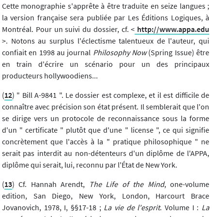
Cette monographie s'apprête à être traduite en seize langues ;
la version française sera publiée par Les Éditions Logiques, à
Montréal. Pour un suivi du dossier, cf. <
http://www.appa.edu
>. Notons au surplus l'éclectisme talentueux de l'auteur, qui
confiait en 1998 au journal
Philosophy Now
(Spring Issue) être
en train d'écrire un scénario pour un des principaux
producteurs hollywoodiens...
(
12
) " Bill A-9841 ". Le dossier est complexe, et il est difficile de
connaître avec précision son état présent. Il semblerait que l'on
se dirige vers un protocole de reconnaissance sous la forme
d'un " certificate " plutôt que d'une " license ", ce qui signifie
concrètement que l'accès à la " pratique philosophique " ne
serait pas interdit au non-détenteurs d'un diplôme de l'APPA,
diplôme qui serait, lui, reconnu par l'État de New York.
(
13
) Cf. Hannah Arendt,
The Life of the Mind
, one-volume
edition, San Diego, New York, London, Harcourt Brace
Jovanovich, 1978, I, §§17-18 ;
La vie de l'esprit
. Volume I :
La