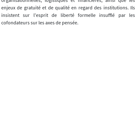
enjeux de gratuité et de qualité en regard des institutions. Ils
insistent sur l'esprit de liberté formelle insufflé par les
cofondateurs sur les axes de pensée.
La consultation philosophique
- M. Weber (Université de Louvain) propose une théorisation de
la pratique de la consultation philosophique individuelle,
appuyée sur la philosophie de Whitehead, et mise en regard des
exercices spirituels de P. Hadot pour la visée philosophique, de
la maïeutique socratique pour la rigueur analytique, et du
pragmatisme pour l'efficacité.
- E. Végléris (docteur en philosophie et consultante
philosophique pour des entreprises du privé) donne un
exemple de sa pratique (chez Guilbert) où un travail sur la
responsabilité, le respect et la communication a abouti, à partir
d'entretiens individuels des acteurs et de synthèses largement
diffusées, à une charte des engagements réciproques.