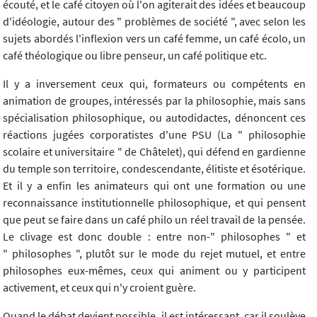
écouté, et le café citoyen où l'on agiterait des idées et beaucoup
d'idéologie, autour des " problèmes de société ", avec selon les
sujets abordés l'inflexion vers un café femme, un café écolo, un
café théologique ou libre penseur, un café politique etc.
Il y a inversement ceux qui, formateurs ou compétents en
animation de groupes, intéressés par la philosophie, mais sans
spécialisation philosophique, ou autodidactes, dénoncent ces
réactions jugées corporatistes d'une PSU (La " philosophie
scolaire et universitaire " de Châtelet), qui défend en gardienne
du temple son territoire, condescendante, élitiste et ésotérique.
Et il y a enfin les animateurs qui ont une formation ou une
reconnaissance institutionnelle philosophique, et qui pensent
que peut se faire dans un café philo un réel travail de la pensée.
Le clivage est donc double : entre non-" philosophes " et
" philosophes ", plutôt sur le mode du rejet mutuel, et entre
philosophes eux-mêmes, ceux qui animent ou y participent
activement, et ceux qui n'y croient guère.
Quand le débat devient possible, il est intéressant, car il soulève