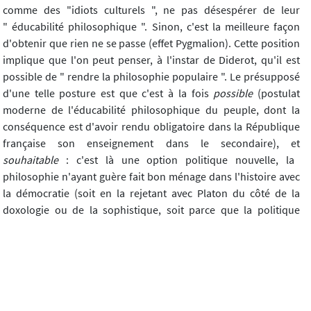
comme des "idiots culturels ", ne pas désespérer de leur
" éducabilité philosophique ". Sinon, c'est la meilleure façon
d'obtenir que rien ne se passe (effet Pygmalion). Cette position
implique que l'on peut penser, à l'instar de Diderot, qu'il est
possible de " rendre la philosophie populaire ". Le présupposé
d'une telle posture est que c'est à la fois
possible
(postulat
moderne de l'éducabilité philosophique du peuple, dont la
conséquence est d'avoir rendu obligatoire dans la République
française son enseignement dans le secondaire), et
souhaitable
: c'est là une option politique nouvelle, la
philosophie n'ayant guère fait bon ménage dans l'histoire avec
la démocratie (soit en la rejetant avec Platon du côté de la
doxologie ou de la sophistique, soit parce que la politique
imposait, par exemple chez Hobbes, un pouvoir fort pour
garantir la paix sociale).
L'idée régulatrice
, au sens kantien, du
café philo dessine la possibilité d'un philosopher accessible au
peuple. D'où l'intérêt, pour tenter d'accomplir cet objectif, de
faire advenir au café philo du philosopher : son degré de
philosophicité dépend en fait beaucoup des participants, de