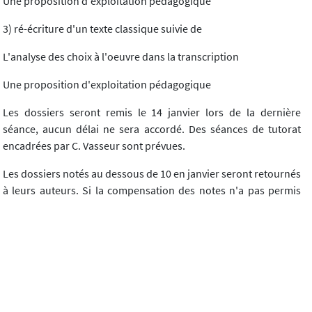
Une proposition d'exploitation pédagogique
3) ré-écriture d'un texte classique suivie de
L'analyse des choix à l'oeuvre dans la transcription
Une proposition d'exploitation pédagogique
Les dossiers seront remis le 14 janvier lors de la dernière
séance, aucun délai ne sera accordé. Des séances de tutorat
encadrées par C. Vasseur sont prévues.
Les dossiers notés au dessous de 10 en janvier seront retournés
à leurs auteurs. Si la compensation des notes n'a pas permis
l'obtention de la licence en juin, ils devront être ré-écrits en
fonction des consignes données, et remis le 1er septembre.
N.D.L.R. Signalons par ailleurs que des formations sont
actuellement organisées dans une dizaine d'IUFM et de
nombreuses circonscriptions du premier degré dans
l'enseignement public, des Centres de Formation Pédagogiques