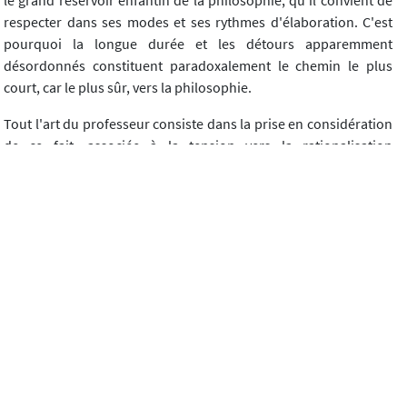
respecter dans ses modes et ses rythmes d'élaboration. C'est
pourquoi la longue durée et les détours apparemment
désordonnés constituent paradoxalement le chemin le plus
court, car le plus sûr, vers la philosophie.
Tout l'art du professeur consiste dans la prise en considération
de ce fait, associée à la tension vers la rationalisation
philosophique progressive. Ainsi, on suivra un cheminement de
pensée insistant de l'enfant, qui pourtant paraît s'écarter du
sujet : on n'y reviendra que mieux ; si, par contre on perçoit une
digression qui perdure (mais comment l'évaluer comme telle, et
s'assurer que l'on n'est pas simplement victime d'impatience
ou de précipitation ?), on s'efforcera d'apporter un élément
nouveau, qui réactive la discussion.
Que ce soit clair : je ne représente point là une conception
thérapeutique de la discussion philosophique (même si je lui
reconnais incidemment une telle vertu), ni une conception
institutionnelle du débat démocratique attentive à ses ressorts