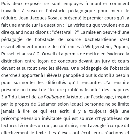
Puis deux exposés se sont employés à montrer comment
travailler à susciter l'obstacle pédagogique pour mieux le
réduire. Jean-Jacques Rosat a présenté le premier cours qu'il a
fait une année sur la question : "La vérité ou que voulons-nous
dire quand nous disons : "c'est vrai" ?". La mise en oeuvre d'une
pédagogie de l'obstacle de source bachelardienne s'est
essentiellement nourrie de références à Wittgenstein, Popper,
Russell et aussi à G. Orwell et a permis de mettre en évidence la
distinction entre leçon de concours devant un jury et cours
devant et surtout avec les élèves. Une pédagogie de l'obstacle
cherche à apporter à l'élève la panoplie d'outils dont il a besoin
pour surmonter les difficultés qu'il rencontre. J'ai ensuite
présenté un travail de "lecture problématisante" des chapitres
3 à 7 du Livre I de
La Politique
d'Aristote sur l'esclavage, inspiré
par le propos de Gadamer selon lequel personne ne se limite
jamais à lire ce qui est écrit. Il y a toujours déjà une
précompréhension inévitable qui est source d'hypothèses de
lectures fécondes ou qui, au contraire, rend aveugle à ce que dit
effectivement le texte. Les élèves ont écrit leurs réactions et