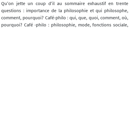
Qu'on jette un coup d'il au sommaire exhaustif en trente
questions : importance de la philosophie et qui philosophe,
comment, pourquoi? Café-philo : qui, que, quoi, comment, où,
pourquoi? Café -philo : philosophie, mode, fonctions sociale,
psychologique? Ont-ils un dé nominateur commun et quelle
responsabilité les salariés de la philosophie engagent-ils en n'y
allant pas, ou au contraire, en s'y impliquant? Café -philo :
animer, participer, satisfaire une curiosité ou exercer un esprit
critique? Café-philo et rire, et théologie, et citoyenneté? Le
débat-philo et son paradigme : restau-philo, rando-philo, ciné-
philo, atelier-philo, cabinet-philo? Philosopher dans
l'entreprise, dans la rue? Autres formules de cafés-débats?
Enjeux philosophiques et évolution du café-philo dans la cité ?
Certes, la genèse du café-philo a été faite2, son vécu raconté3,
son é tude sociologique réalisée4, mais aucune analyse en
profondeur n'avait été produite révélant, par l'ampleur et la
durée du phénomène, autre chose qu'une mode éphémère. Ce
qui interroge ici, c'est l'incapacité de Linstitution philosophique