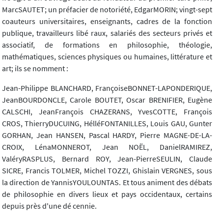
MarcSAUTET; un préfacier de notoriété, EdgarMORIN; vingt-sept
coauteurs universitaires, enseignants, cadres de la fonction
publique, travailleurs libé raux, salariés des secteurs privés et
associatif, de formations en philosophie, théologie,
mathématiques, sciences physiques ou humaines, littérature et
art; ils se nomment :
Jean-Philippe BLANCHARD, FrançoiseBONNET-LAPONDERIQUE,
JeanBOURDONCLE, Carole BOUTET, Oscar BRENIFIER, Eugène
CALSCHI, JeanFrançois CHAZERANS, YvesCOTTE, François
CROS, ThierryDUCUING, HélléFONTANILLES, Louis GAU, Gunter
GORHAN, Jean HANSEN, Pascal HARDY, Pierre MAGNE-DE-LA-
CROIX, LénaMONNEROT, Jean NOËL, DanielRAMIREZ,
ValéryRASPLUS, Bernard ROY, Jean-PierreSEULIN, Claude
SICRE, Francis TOLMER, Michel TOZZI, Ghislain VERGNES, sous
la direction de YannisYOULOUNTAS. Et tous animent des débats
de philosophie en divers lieux et pays occidentaux, certains
depuis près d'une dé cennie.