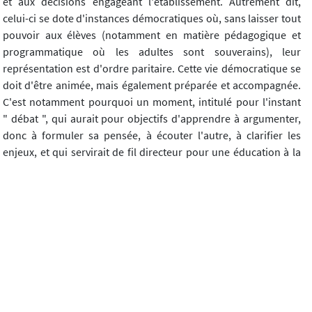
et aux décisions engageant l'établissement. Autrement dit,
celui-ci se dote d'instances démocratiques où, sans laisser tout
pouvoir aux élèves (notamment en matière pédagogique et
programmatique où les adultes sont souverains), leur
représentation est d'ordre paritaire. Cette vie démocratique se
doit d'être animée, mais également préparée et accompagnée.
C'est notamment pourquoi un moment, intitulé pour l'instant
" débat ", qui aurait pour objectifs d'apprendre à argumenter,
donc à formuler sa pensée, à écouter l'autre, à clarifier les
enjeux, et qui servirait de fil directeur pour une éducation à la
citoyenneté est prévu. C'est notamment dans cet espace de
débat que les élèves ayant pour objectif d'atteindre un niveau
de fin de collège, feront de la " philosophie ". Pour ceux qui sont
déjà à un niveau de seconde, un temps spécifique de
philosophie est réservé dans leur emploi du temps.
Où en sommes-nous? (Avril 2001)
En début d'année, il avait été envisagé que l'initiation à la
philosophie se fasse selon les groupes de base, suivant une