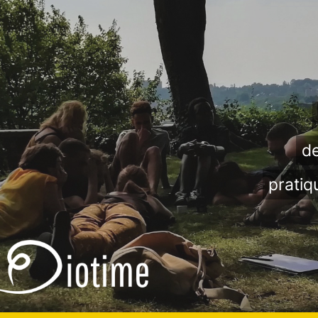
de
pratiq