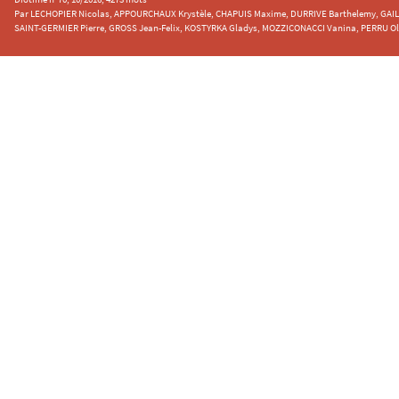
Par LECHOPIER Nicolas, APPOURCHAUX Krystèle, CHAPUIS Maxime, DURRIVE Barthelemy, GAI
SAINT-GERMIER Pierre, GROSS Jean-Felix, KOSTYRKA Gladys, MOZZICONACCI Vanina, PERRU Ol