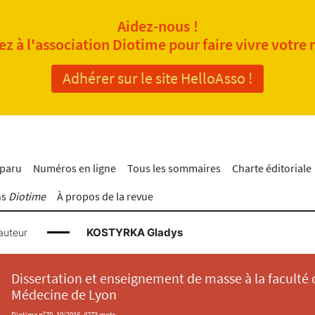
Aidez-nous !
z à l'association Diotime pour faire vivre votre 
Adhérer sur le site HelloAsso !
 paru
Numéros en ligne
Tous les sommaires
Charte éditoriale
ns
Diotime
À propos de la revue
KOSTYRKA Gladys
auteur
Dissertation et enseignement de masse à la faculté 
Médecine de Lyon
Diotime n°70, 10/2016, 4273 mots