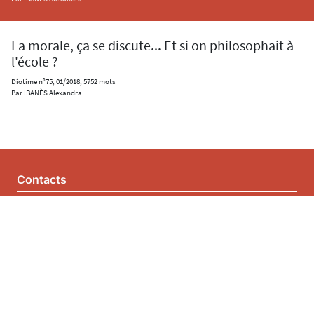
La morale, ça se discute... Et si on philosophait à
l'école ?
Diotime n°75, 01/2018, 5752 mots
Par IBANÈS Alexandra
Contacts
Mentions légales