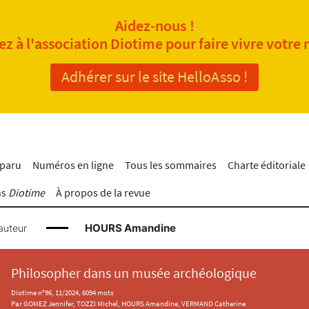
Aidez-nous !
z à l'association Diotime pour faire vivre votre 
Adhérer sur le site HelloAsso !
 paru
Numéros en ligne
Tous les sommaires
Charte éditoriale
ns
Diotime
À propos de la revue
HOURS Amandine
auteur
Philosopher dans un musée archéologique
Diotime n°96, 11/2024, 6094 mots
Par GOMEZ Jennifer, TOZZI Michel, HOURS Amandine, VERMAND Catherine