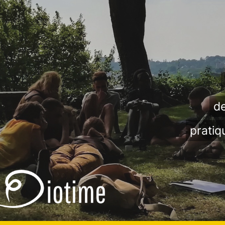
de
pratiq