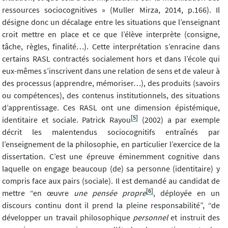
ressources sociocognitives » (Muller Mirza, 2014, p.166). Il
désigne donc un décalage entre les situations que l’enseignant
croit mettre en place et ce que l’élève interprète (consigne,
tâche, règles, finalité…). Cette interprétation s’enracine dans
certains RASL contractés socialement hors et dans l’école qui
eux-mêmes s’inscrivent dans une relation de sens et de valeur à
des processus (apprendre, mémoriser…), des produits (savoirs
ou compétences), des contenus institutionnels, des situations
d’apprentissage. Ces RASL ont une dimension épistémique,
[5]
identitaire et sociale. Patrick Rayou
(2002) a par exemple
décrit les malentendus sociocognitifs entraînés par
l’enseignement de la philosophie, en particulier l’exercice de la
dissertation. C’est une épreuve éminemment cognitive dans
laquelle on engage beaucoup (de) sa personne (identitaire) y
compris face aux pairs (sociale). Il est demandé au candidat de
[6]
mettre “en œuvre
une pensée propre
, déployée en un
discours continu dont il prend la pleine responsabilité”, “de
développer un travail philosophique
personnel
et instruit des