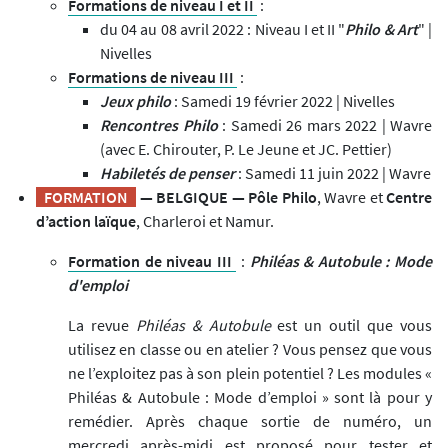
Formations de niveau I et II
:
du 04 au 08 avril 2022 : Niveau I et II "
Philo & Art
" |
Nivelles
Formations de niveau III
:
Jeux philo
: Samedi 19 février 2022 | Nivelles
Rencontres Philo
: Samedi 26 mars 2022 | Wavre
(avec E. Chirouter, P. Le Jeune et JC. Pettier)
Habiletés de penser
: Samedi 11 juin 2022 | Wavre
FORMATION
— BELGIQUE — Pôle Philo
, Wavre et
Centre
d’action laïque
, Charleroi et Namur.
Formation de niveau III
:
Philéas & Autobule : Mode
d'emploi
La revue
Philéas & Autobule
est un outil que vous
utilisez en classe ou en atelier ? Vous pensez que vous
ne l’exploitez pas à son plein potentiel ? Les modules «
Philéas & Autobule : Mode d’emploi » sont là pour y
remédier. Après chaque sortie de numéro, un
mercredi après-midi est proposé pour tester et