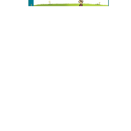
CARTES
—
Mon atelier philo. 30 concepts pour initier
son enfant à la philosophie
. Chiara Pastorini, Sandrine
Monnier. MANGO (2021), France. 23 pages.
À l’aide de cartes illustrées, de questions de relance et
d’une courte activité ludique, invitez votre enfant à
explorer les grands thèmes philosophiques du rapport à
l’autre, de la différence, de la liberté, de l’art, de
l’environnement et du temps. Une initiation parfaite pour
satisfaire la curiosité naturelle des enfants.