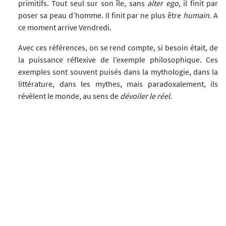
primitifs. Tout seul sur son île, sans
alter ego
, il finit par
poser sa peau d’homme. Il finit par ne plus être
humain
. A
ce moment arrive Vendredi.
Avec ces références, on se rend compte, si besoin était, de
la puissance réflexive de l’exemple philosophique. Ces
exemples sont souvent puisés dans la mythologie, dans la
littérature, dans les mythes, mais paradoxalement, ils
révèlent le monde, au sens de
dévoiler le réel.
Johanna Hawken : De façon plus générale, pensez-vous
que la littérature de jeunesse a un rôle à jouer dans la
pratique philosophique ? Pourquoi la littérature de
jeunesse -t-elle une place à jouer dans l’éducation
philosophique des enfants ? Quelle est sa richesse pour la
réflexion philosophique ?
Nathalie Prince
: Il y a beaucoup de questions, là.
Je commencerai par rappeler la nécessité de philosopher