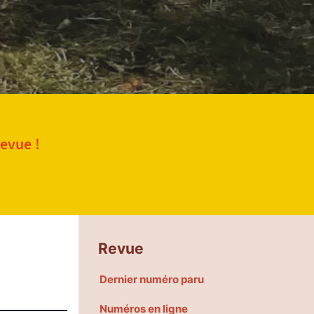
revue !
Revue
Dernier numéro paru
Numéros en ligne