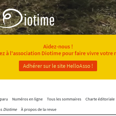
Aidez-nous !
z à l'association Diotime pour faire vivre votre 
Adhérer sur le site HelloAsso !
 paru
Numéros en ligne
Tous les sommaires
Charte éditoriale
ns
Diotime
À propos de la revue