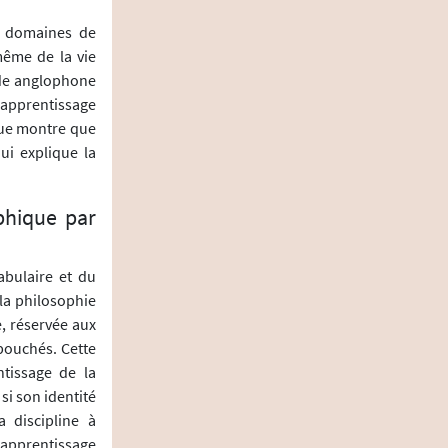
es domaines de
 même de la vie
nde anglophone
t-apprentissage
que montre que
ui explique la
phique par
abulaire et du
la philosophie
e, réservée aux
bouchés. Cette
ntissage de la
si son identité
a discipline à
 apprentissage