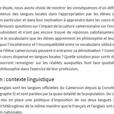
e étude, nous avons choisi de montrer les conséquences d’un défic
tenus des langues locales dans l’appropriation par les élèves 
n particulier et dans leur motivation à apprendre dans les cours d
mbreuses questions sur l’impact de la culture camerounaise sur l’e
subsistent et n’ont pas encore trouvé de réponses satisfaisantes :
e le vocabulaire que les élèves apprennent en philosophie et leu
uoi l’incohérence et l’incompatibilité entre ce vocabulaire utilisé
 de l’élève camerounais peuvent-il entrainer sa démotivation ? Com
n cours dispensé en langues locales ? Quelle solution pour sortir de
ourront renseigner sur les réalités auxquelles font face quoti
hilosophie dans l’exercice de leur profession.
: contexte linguistique
l’anglais sont les langues officielles du Cameroun depuis la Const
graphe 3) et sont parlées par la quasi-totalité de la population. De c
mis en place une politique d’imposition de ces deux langues 
t hétérogènes de la même manière que le français et l’anglais ont 
es nationales.