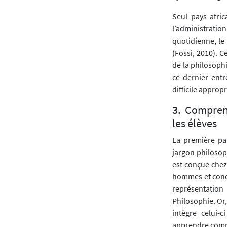
Seul pays afric
l’administratio
quotidienne, l
(Fossi, 2010). 
de la philosoph
ce dernier entr
difficile approp
Comprend
les élèves
La première pat
jargon philosop
est conçue chez
hommes et condu
représentation
Philosophie. Or,
intègre celui-c
apprendre comme