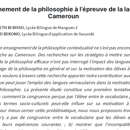
nement de la philosophie à l’épreuve de la l
Cameroun
ETH BI BISSO
, Lycée Bilingue de Manguen 2
O’O BEKONO
, Lycée Bilingue d’application de Yaoundé
un enseignement de la philosophie contextualisé ne s’est pas encor
che au Cameroun. Des recherches sur les stratégies à mettre su
 la philosophie efficace n’ont pas interrogé l’impact des langues
sage de la philosophie en général et sur la motivation des élèves 
s voulons à travers cette recherche apporter notre contribution aux
que peut jouer l’emploi des langues vernaculaires dans la motivati
philosophie. La présente étude constitue une première tentati
 comment la congruence perçue par l’élève entre le vocabulaire
s termes socio-culturels peut-elle influer sur sa motivation à
our mieux cerner cette problématique, nous nous proposons trois 
n’y a pas de congruence entre le vocabulaire que les élèves 
 leurs expériences courantes ; b) montrer que l’incompatibi