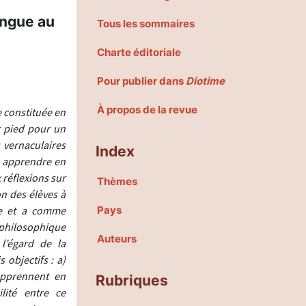
angue au
Tous les sommaires
Charte éditoriale
Pour publier dans
Diotime
À propos de la revue
e constituée en
r pied pour un
 vernaculaires
Index
à apprendre en
 réflexions sur
Thèmes
on des élèves à
ve et a comme
Pays
 philosophique
Auteurs
 l’égard de la
objectifs : a)
apprennent en
Rubriques
lité entre ce