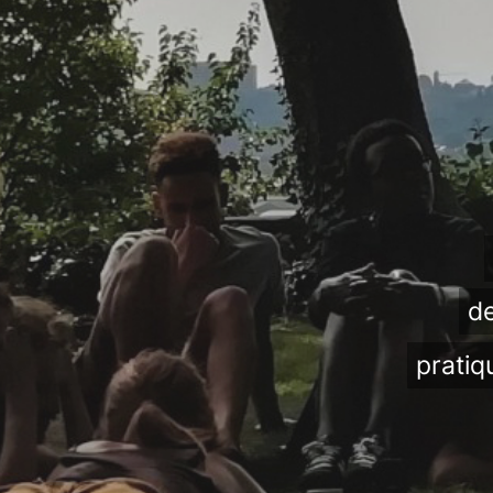
de
pratiq