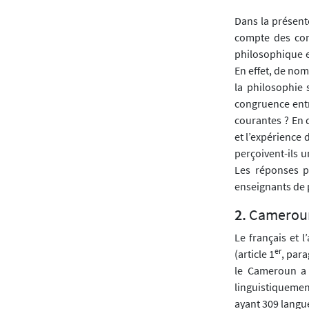
Dans la présent
compte des con
philosophique e
En effet, de no
la philosophie 
congruence entr
courantes ? En q
et l’expérience
perçoivent-ils u
Les réponses p
enseignants de p
Cameroun 
Le français et 
er
(article 1
, para
le Cameroun a 
linguistiquemen
ayant 309 langu