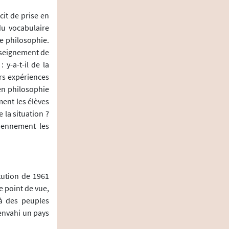
it de prise en
du vocabulaire
e philosophie.
nseignement de
 y-a-t-il de la
rs expériences
 en philosophie
ment les élèves
 la situation ?
diennement les
itution de 1961
e point de vue,
à des peuples
envahi un pays