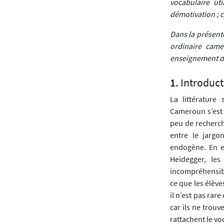
vocabulaire uti
démotivation ; c
Dans la présent
ordinaire came
enseignement de 
Introduct
La littérature
Cameroun s’est 
peu de recherch
entre le jargo
endogène. En e
Heidegger, les
incompréhensib
ce que les élève
il n’est pas rar
car ils ne trouv
rattachent le v