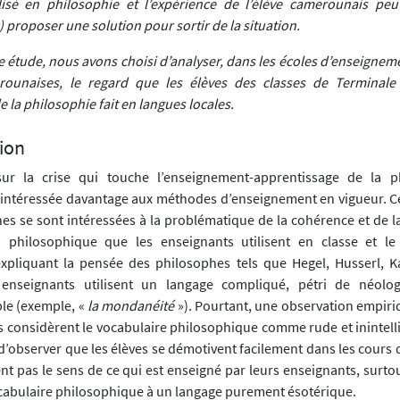
lisé en philosophie et l’expérience de l’élève camerounais peu
) proposer une solution pour sortir de la situation.
e étude, nous avons choisi d’analyser, dans les écoles d’enseignem
rounaises, le regard que les élèves des classes de Terminale
la philosophie fait en langues locales.
ion
 sur la crise qui touche l’enseignement-apprentissage de la p
intéressée davantage aux méthodes d’enseignement en vigueur. C
es se sont intéressées à la problématique de la cohérence et de la
n philosophique que les enseignants utilisent en classe et le
xpliquant la pensée des philosophes tels que Hegel, Husserl, 
 enseignants utilisent un langage compliqué, pétri de néolo
le (exemple, «
la mondanéité
»). Pourtant, une observation empiriq
s considèrent le vocabulaire philosophique comme rude et inintellig
e d’observer que les élèves se démotivent facilement dans les cours
ent pas le sens de ce qui est enseigné par leurs enseignants, surtou
ocabulaire philosophique à un langage purement ésotérique.