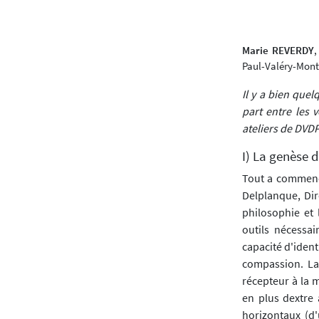
Marie REVERDY
,
Paul-Valéry-Mont
Il y a bien quel
part entre les v
ateliers de DVDP
I) La genèse d
Tout a commenc
Delplanque, Dir
philosophie et 
outils nécessa
capacité d'ident
compassion. La 
récepteur à la m
en plus dextre 
horizontaux (d