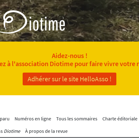
Aidez-nous !
z à l'association Diotime pour faire vivre votre 
Adhérer sur le site HelloAsso !
 paru
Numéros en ligne
Tous les sommaires
Charte éditoriale
ns
Diotime
À propos de la revue