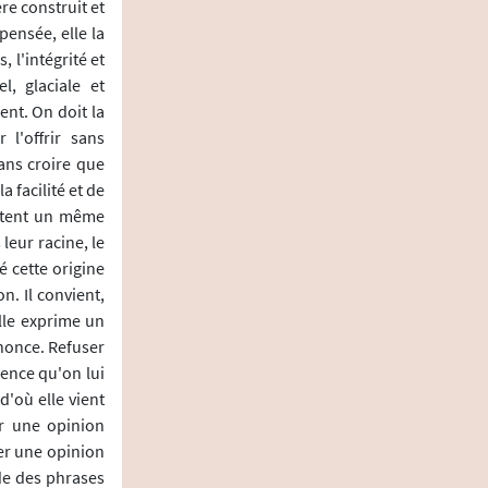
re construit et
pensée, elle la
 l'intégrité et
l, glaciale et
nt. On doit la
 l'offrir sans
ans croire que
 facilité et de
estent un même
leur racine, le
 cette origine
n. Il convient,
lle exprime un
ononce. Refuser
gence qu'on lui
'où elle vient
r une opinion
er une opinion
ude des phrases