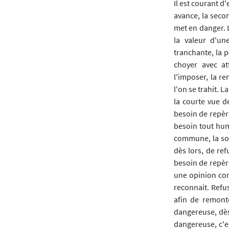
Il est courant d
avance, la secon
met en danger. L
la valeur d'un
tranchante, la 
choyer avec att
l'imposer, la r
l'on se trahit. 
la courte vue d
besoin de repèr
besoin tout hum
commune, la soup
dès lors, de re
besoin de repèr
une opinion cons
reconnait. Refu
afin de remont
dangereuse, dès
dangereuse, c'es