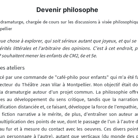
Devenir philosophe
 dramaturge, chargée de cours sur les discussions à visée philosophiqu
pellier
que chose à explorer, qui soit sérieux autant que joyeux, et qui s
érités littérales et l'arbitraire des opinions. C'est à cet endroit, 
 souhaitent mener les enfants de CM2, 6e et 5e.
es ateliers
é par une commande de "café-philo pour enfants" qui m'a été fa
ecteur du Théâtre Jean Vilar à Montpellier. Mon objectif était do
la dramaturgie autour d'un projet commun. La philosophie offre,
ires au développement du sens critique, tandis que la narratio
ification distanciée et, ce faisant, développe la force de l'empathie,
fiction narrative a le mérite, de plus, d'entraîner son auteur 
ultiplication des points de vue, dont le passage de l'un à l'autre 
au fur et à mesure du contact avec les oeuvres. Ces divers poin
'un personnage à l'autre), autant que verticaux (du monde des