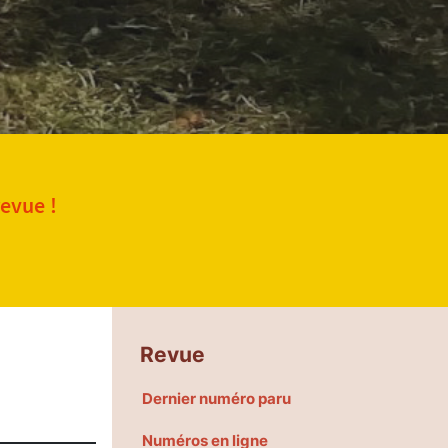
revue !
Revue
Dernier numéro paru
Numéros en ligne