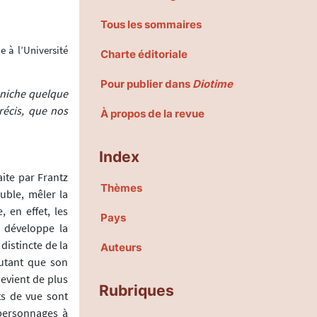
Tous les sommaires
e à l’Université
Charte éditoriale
Pour publier dans
Diotime
e niche quelque
précis, que nos
À propos de la revue
Index
ite par Frantz
Thèmes
uble, mêler la
 en effet, les
Pays
n développe la
 distincte de la
Auteurs
autant que son
devient de plus
Rubriques
ts de vue sont
 personnages à