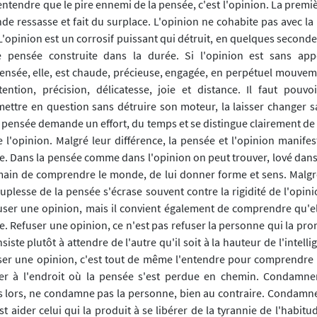
'entendre que le pire ennemi de la pensée, c'est l'opinion. La premiè
de ressasse et fait du surplace. L'opinion ne cohabite pas avec la 
'opinion est un corrosif puissant qui détruit, en quelques secondes,
e pensée construite dans la durée. Si l'opinion est sans appe
pensée, elle, est chaude, précieuse, engagée, en perpétuel mouveme
ention, précision, délicatesse, joie et distance. Il faut pouvoir
emettre en question sans détruire son moteur, la laisser changer s
La pensée demande un effort, du temps et se distingue clairement de la
e l'opinion. Malgré leur différence, la pensée et l'opinion manif
e. Dans la pensée comme dans l'opinion on peut trouver, lové dans 
ain de comprendre le monde, de lui donner forme et sens. Malgré
lesse de la pensée s'écrase souvent contre la rigidité de l'opinio
fuser une opinion, mais il convient également de comprendre qu'e
e. Refuser une opinion, ce n'est pas refuser la personne qui la pr
iste plutôt à attendre de l'autre qu'il soit à la hauteur de l'intelli
ser une opinion, c'est tout de même l'entendre pour comprendre d
er à l'endroit où la pensée s'est perdue en chemin. Condamne
 lors, ne condamne pas la personne, bien au contraire. Condamn
t aider celui qui la produit à se libérer de la tyrannie de l'habit