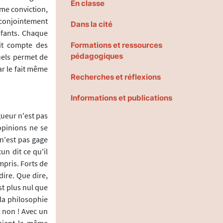
En classe
mme conviction,
te conjointement
Dans la cité
nfants. Chaque
it compte des
Formations et ressources
pédagogiques
uels permet de
ar le fait même
Recherches et réflexions
Informations et publications
gueur n'est pas
 opinions ne se
 n'est pas gage
un dit ce qu'il
mpris. Forts de
ire. Que dire,
est plus nul que
la philosophie
e non ! Avec un
raient la même