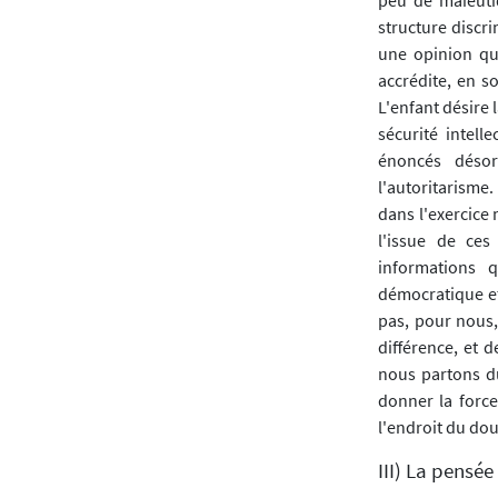
structure discri
une opinion qui
accrédite, en s
L'enfant désire 
sécurité intell
énoncés désor
l'autoritarisme.
dans l'exercice
l'issue de ces
informations 
démocratique et
pas, pour nous, 
différence, et d
nous partons du
donner la force
l'endroit du dou
III) La pensée