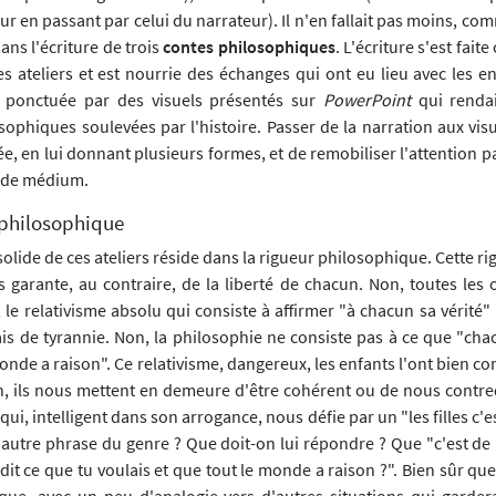
ur en passant par celui du narrateur). Il n'en fallait pas moins, co
ans l'écriture de trois
contes philosophiques
. L'écriture s'est fai
es ateliers et est nourrie des échanges qui ont eu lieu avec les e
é ponctuée par des visuels présentés sur
PowerPoint
qui renda
sophiques soulevées par l'histoire. Passer de la narration aux vis
sée, en lui donnant plusieurs formes, et de remobiliser l'attention p
 de médium.
r philosophique
 solide de ces ateliers réside dans la rigueur philosophique. Cette ri
is garante, au contraire, de la liberté de chacun. Non, toutes les
 le relativisme absolu qui consiste à affirmer "à chacun sa vérité"
is de tyrannie. Non, la philosophie ne consiste pas à ce que "chac
monde a raison". Ce relativisme, dangereux, les enfants l'ont bien co
on, ils nous mettent en demeure d'être cohérent ou de nous contred
 qui, intelligent dans son arrogance, nous défie par un "les filles c'
 autre phrase du genre ? Que doit-on lui répondre ? Que "c'est de 
dit ce que tu voulais et que tout le monde a raison ?". Bien sûr qu
que, avec un peu d'analogie vers d'autres situations qui garde