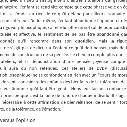
minatoire, l'enfant se rend vite compte que cette phrase vole en écl
 ne se fonde sur rien de ce qu'il défend par ailleurs, souhaite 
on for intérieur. De lui-même, l'enfant abandonne l'opinion et dés
la rigueur philosophique, car elle lui offre un sol solide pour constr
ectuelle et affective, le sentiment de ne pas être abandonné da
donnés qu'il rencontre dans son quotidien. Mais la rigue
 Il ne s'agit pas de dicter à l'enfant ce qu'il doit penser, mais d
 même de construction de sa pensée. Le chemin compte plus que la
 ateliers, et la démonstration d'une pensée joyeuse compte
qu'il aura ou non retenues. Ces ateliers de DVDP (discuss
 philosophique) ne se confondent en rien avec un "cours de morale"
de venir convaincre les enfants des bienfaits de la tolérance, de 
e leur ânonner qu'il faut être gentil. Nous leur faisons confiance
 principe que c'est la lame de fond de chaque individu. Il s'agit 
 nécessaire à cette affirmation de bienveillance, de se sentir for
te, de la tolérance, de l'émotion.
 versus l'opinion