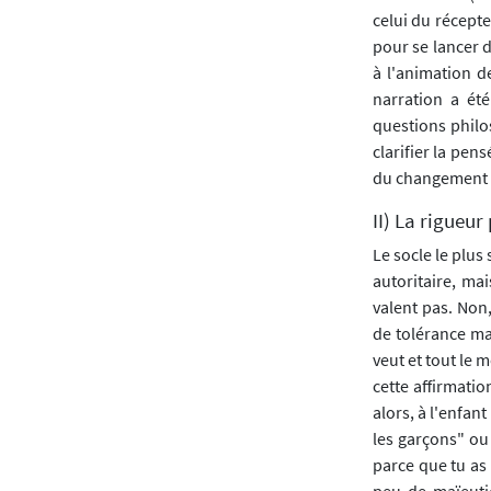
celui du récepte
pour se lancer d
à l'animation d
narration a ét
questions philo
clarifier la pen
du changement
II) La rigueu
Le socle le plus
autoritaire, ma
valent pas. Non,
de tolérance ma
veut et tout le 
cette affirmati
alors, à l'enfant
les garçons" ou
parce que tu as 
peu de maïeuti