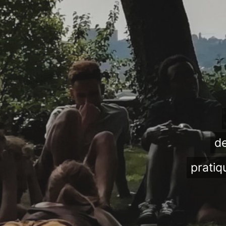
de
pratiq