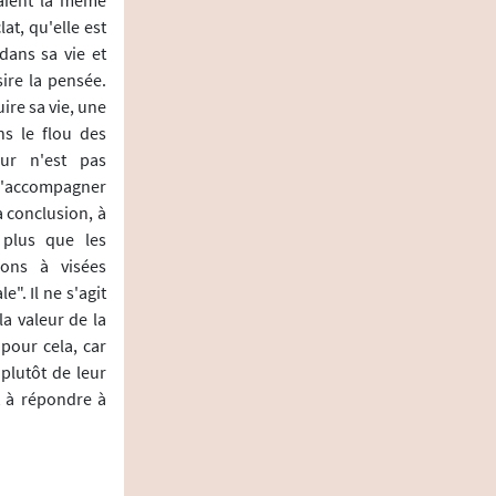
at, qu'elle est
dans sa vie et
ire la pensée.
uire sa vie, une
ns le flou des
ur n'est pas
e l'accompagner
 conclusion, à
 plus que les
ions à visées
. Il ne s'agit
la valeur de la
 pour cela, car
plutôt de leur
t à répondre à