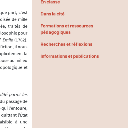
En classe
ue part, c'est
Dans la cité
oisée de mille
ée, traités de
Formations et ressources
pédagogiques
hilosophie pour
'
Émile
(1762).
Recherches et réflexions
iction, il nous
xplicitement la
Informations et publications
opose au milieu
ropologique et
lité parmi les
n du passage de
e qui l'entoure,
uittant l'État
aisible à une