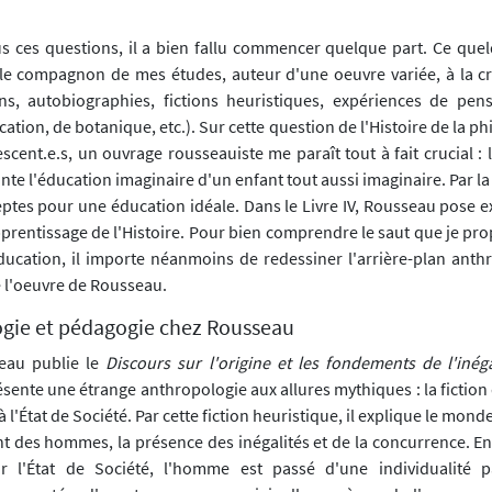
s ces questions, il a bien fallu commencer quelque part. Ce quelq
le compagnon de mes études, auteur d'une oeuvre variée, à la cr
s, autobiographies, fictions heuristiques, expériences de pens
cation, de botanique, etc.). Sur cette question de l'Histoire de la p
scent.e.s, un ouvrage rousseauiste me paraît tout à fait crucial : l
te l'éducation imaginaire d'un enfant tout aussi imaginaire. Par la f
eptes pour une éducation idéale. Dans le Livre IV, Rousseau pose e
pprentissage de l'Histoire. Pour bien comprendre le saut que je pr
éducation, il importe néanmoins de redessiner l'arrière-plan anth
 l'oeuvre de Rousseau.
ogie et pédagogie chez Rousseau
eau publie le
Discours sur l'origine et les fondements de l'inéga
présente une étrange anthropologie aux allures mythiques : la fictio
à l'État de Société. Par cette fiction heuristique, il explique le mond
 des hommes, la présence des inégalités et de la concurrence. En q
 l'État de Société, l'homme est passé d'une individualité p