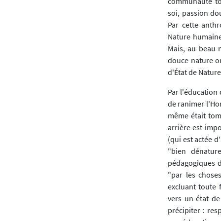
communauté tou
soi, passion do
Par cette anth
Nature humaine 
Mais, au beau m
douce nature or
d'État de Natur
Par l'éducation 
de ranimer l'Ho
même était tomb
arrière est impo
(qui est actée d
"bien dénatur
pédagogiques d
"par les choses
excluant toute
vers un état de 
précipiter : res