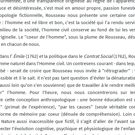
rmentée, d'une transparence originelle au règne de l'apparenc
uce et désintéressée, s'est mué en amour propre, passion funeste 
ropologie fictionnelle, Rousseau nous présente une certaine co
: l'homme est né libre et bon, c'est la société qui l'a rendu serv
ilieu de la société, l'homme civil conserve au fond de lui les ves
iginelle. Le "coeur de l'homme", sous la plume de Rousseau, dés
e en chacun de nous.
dans l'
Émile
(1762) et la politique dans le
Contrat Social
(1762), Ro
mme naturel dans l'Homme civil. Un contresens courant - dans leque
é - serait de croire que Rousseau nous invite à "rétrograder" : 
ssible et il le sait. Il n'est pas tant question d'éviter la dénatura
'aussi loin qu'on s'en souvienne) que de travailler à le rendre meille
er" l'homme. Pour l'heure, nous nous concentrerons sur les
e cette conception anthropologique : une bonne éducation est 
" (primat de l'expérience), "par les causes" (seule véritable c
 forme de mémoire par coeur (dénuée de compréhension). Loin d
Nature aussi inaccessible que fictif, il s'agit d'aller de l'avant s
pecter l'évolution cognitive, psychique et physiologique de l'enfan