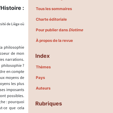
Histoire :
Tous les sommaires
Charte éditoriale
sité de Liège où
Pour publier dans
Diotime
À propos de la revue
la philosophie
u coeur de mon
Index
, les narrations.
 philosophie ?
Thèmes
ndre en compte
t aux moyens de
Pays
oyens les plus
Auteurs
à ses imposants
ont possibles.
rche : pourquoi
Rubriques
st-ce que cela