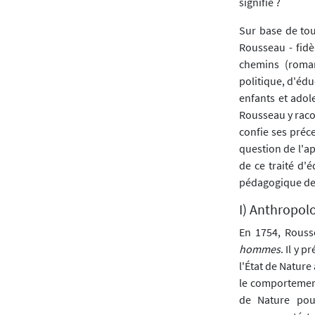
signifie ?
Sur base de tou
Rousseau - fidè
chemins (roman
politique, d'édu
enfants et adole
Rousseau y racon
confie ses préc
question de l'a
de ce traité d'
pédagogique de
I) Anthropol
En 1754, Rouss
hommes
. Il y 
l'État de Nature 
le comportement
de Nature pour