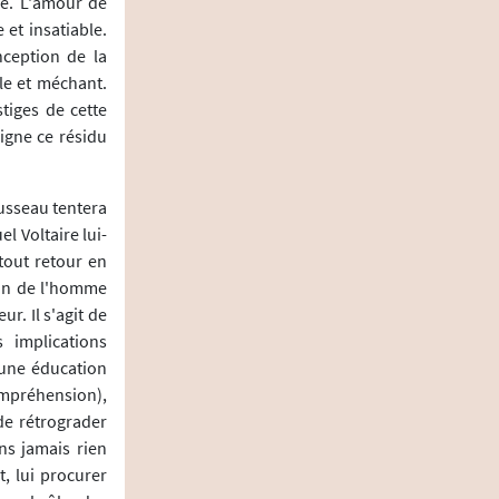
e. L'amour de
et insatiable.
nception de la
ile et méchant.
tiges de cette
igne ce résidu
usseau tentera
l Voltaire lui-
tout retour en
tion de l'homme
ur. Il s'agit de
 implications
une éducation
ompréhension),
e rétrograder
ans jamais rien
t, lui procurer