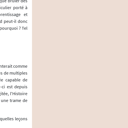
 que brûler des
iculier porté à
rentissage et
d peut-il donc
 pourquoi ? Tel
conterait comme
és de multiples
lée capable de
-ci est depuis
ée, l'Histoire
t une trame de
quelles leçons