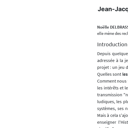
Jean-Jacqu
Noëlle DELBRAS
elle mène des rech
Introduction
Depuis quelques
adressée à la j
projet : un jeu
Quelles sont
les
Comment nous tr
les intérêts et 
transmission "n
ludiques, les pl
systèmes, ses n
Mais à cela s'aj
enseigner l'His