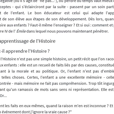
gative (où il s'agit de "ne pas..."), où perdre du temps vaut mieux
eptes - qui s'éclairciront par la suite - passent par un soin part
t de l'enfant. Le bon éducateur est celui qui adapte l'app
t de son élève aux étapes de son développement. Dès lors, quan
oire aux enfants ? Faut-il même l'enseigner ? Et si oui : comment et
re IV de l'
Émile
dans lequel nous pouvons maintenant pénétrer.
l'apprentissage de l'Histoire
-il apprendre l'Histoire ?
'Histoire n'est pas une simple histoire, un petit récit que l'on ra
 enfants : elle est un recueil de faits liés par des causes, constitu
hant à la morale et au politique. Or, l'enfant n'est pas d'emb
elles choses. Certes, l'enfant a une excellente mémoire - celle
trée - mais mémoire ne fait pas compréhension. Trop tôt ingurgit
fant qu'un ramassis de mots sans sens ni représentation. Elle es
Or...
t les faits en eux-mêmes, quand la raison m'en est inconnue ? Et 
un événement dont j'ignore la vraie cause ?"