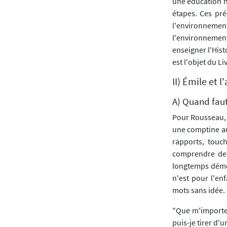
une éducation né
étapes. Ces préc
l'environnemen
l'environnemen
enseigner l'Hist
est l'objet du Liv
II) Émile et 
A) Quand faut
Pour Rousseau, l
une comptine aux
rapports, touc
comprendre de t
longtemps démon
n'est pour l'en
mots sans idée. 
"Que m'importen
puis-je tirer d'