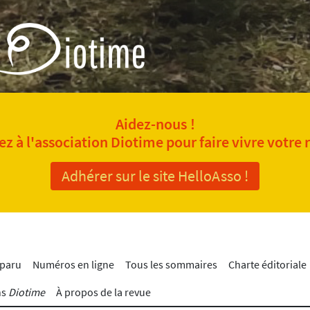
Aidez-nous !
z à l'association Diotime pour faire vivre votre 
Adhérer sur le site HelloAsso !
 paru
Numéros en ligne
Tous les sommaires
Charte éditoriale
ns
Diotime
À propos de la revue