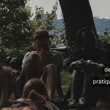
de
pratiq