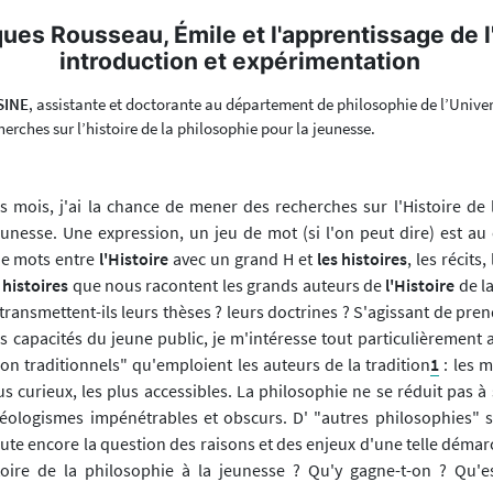
es Rousseau, Émile et l'apprentissage de l'
introduction et expérimentation
SINE
, assistante et doctorante au département de philosophie de l’Univer
erches sur l’histoire de la philosophie pour la jeunesse.
 mois, j'ai la chance de mener des recherches sur l'Histoire de 
eunesse. Une expression, un jeu de mot (si l'on peut dire) est a
 de mots entre
l'Histoire
avec un grand H et
les histoires
, les récits
 histoires
que nous racontent les grands auteurs de
l'Histoire
de la
ansmettent-ils leurs thèses ? leurs doctrines ? S'agissant de pre
les capacités du jeune public, je m'intéresse tout particulièremen
on traditionnels" qu'emploient les auteurs de la tradition
1
: les m
us curieux, les plus accessibles. La philosophie ne se réduit pas 
éologismes impénétrables et obscurs. D' "autres philosophies" s
oute encore la question des raisons et des enjeux d'une telle déma
toire de la philosophie à la jeunesse ? Qu'y gagne-t-on ? Qu'e