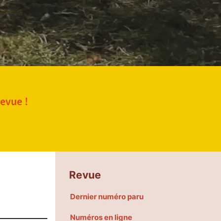
revue !
Revue
Dernier numéro paru
Numéros en ligne