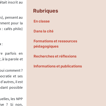
tait inscrit au
Rubriques
s), pensent au
En classe
amment pour la
 : cafés philo)
Dans la cité
Formations et ressources
n
:
pédagogiques
re parfois en
Recherches et réflexions
 à la parole et
Informations et publications
 oui comment ?
ocratie et ses
'autres, il est
ndant possible
uelles, les NPP
ive ? Si non,