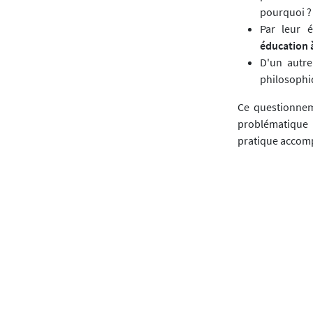
pourquoi ? 
Par leur é
éducation à
D'un autre
philosophi
Ce questionneme
problématique 
pratique accomp
Les différents 
Une matinée a 
rassemblés, par 
Télécharger l'ar
Article précédent