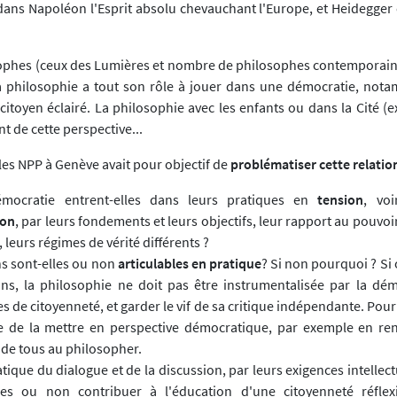
dans Napoléon l'Esprit absolu chevauchant l'Europe, et Heidegger é
ophes (ceux des Lumières et nombre de philosophes contemporain
a philosophie a tout son rôle à jouer dans une démocratie, not
itoyen éclairé. La philosophie avec les enfants ou dans la Cité (ex
 de cette perspective...
les NPP à Genève avait pour objectif de
problématiser cette relatio
mocratie entrent-elles dans leurs pratiques en
tension
, voi
ion
, par leurs fondements et leurs objectifs, leur rapport au pouvoir,
, leurs régimes de vérité différents ?
s sont-elles ou non
articulables en pratique
? Si non pourquoi ? Si
ins, la philosophie ne doit pas être instrumentalisée par la dém
de citoyenneté, et garder le vif de sa critique indépendante. Pour d
e de la mettre en perspective démocratique, par exemple en re
 de tous au philosopher.
atique du dialogue et de la discussion, par leurs exigences intellect
les ou non contribuer à l'éducation d'une citoyenneté réflex