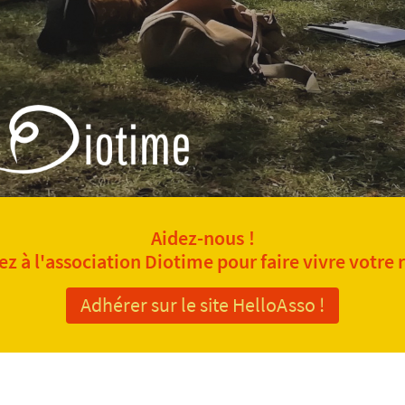
Aidez-nous !
z à l'association Diotime pour faire vivre votre 
Adhérer sur le site HelloAsso !