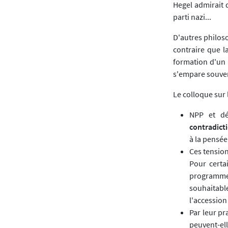
Hegel admirait 
parti nazi...
D'autres philos
contraire que l
formation d'un c
s'empare souvent
Le colloque sur 
NPP et dé
contradict
à la pensée
Ces tension
Pour certa
programmes 
souhaitabl
l'accession
Par leur pr
peuvent-el