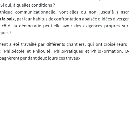
Si oui, à quelles conditions ?
thique communicationnelle, vont-elles ou non jusqu'à s'insc
 la paix
, par leur habitus de confrontation apaisée d'idées divergen
 côté, la démocratie peut-elle avoir des exigences propres sur
ques ?
nt a été travaillé par différents chantiers, qui ont croisé leurs 
: Philoécole et PhiloCité, PhiloPratiques et PhiloFormation. D
agnèrent pendant deux jours ces travaux.
chantiers rendront compte dans
Diotime
de leurs apports à ces ques
abordé spécifiquement cette problématique dans deux ateliers
la pratique et sur le fond, dont on trouvera ci-après le compte rend
ticle
Diotime, n°84 (04/2020)