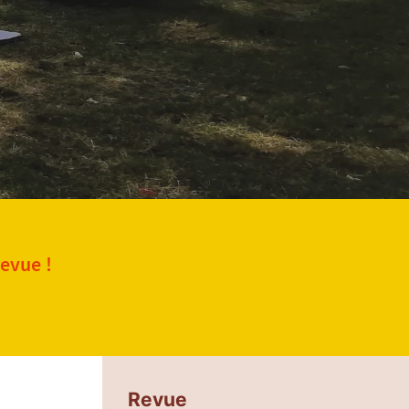
revue !
Revue