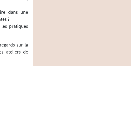
rire dans une
tes ?
 les pratiques
regards sur la
es ateliers de
tions.
 séparés puis
u...
Article suivant