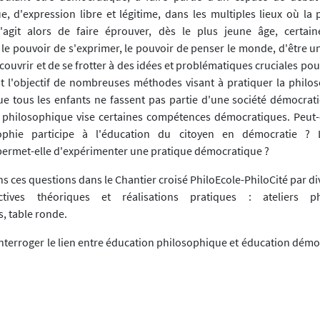
ue, d'expression libre et légitime, dans les multiples lieux où la
s'agit alors de faire éprouver, dès le plus jeune âge, certai
 le pouvoir de s'exprimer, le pouvoir de penser le monde, d'être u
écouvrir et de se frotter à des idées et problématiques cruciales pou
t l'objectif de nombreuses méthodes visant à pratiquer la philos
ue tous les enfants ne fassent pas partie d'une société démocrati
 philosophique vise certaines compétences démocratiques. Peut-o
ophie participe à l'éducation du citoyen en démocratie ? 
ermet-elle d'expérimenter une pratique démocratique ?
s ces questions dans le Chantier croisé PhiloEcole-PhiloCité par d
ectives théoriques et réalisations pratiques : ateliers ph
, table ronde.
'interroger le lien entre éducation philosophique et éducation dém
 du plus scolaire au moins scolaire, de l'École à la Cité.
s pourront adopter plusieurs points de vue :
vue pédagogique
: présentation et analyse d'outils ou méthode