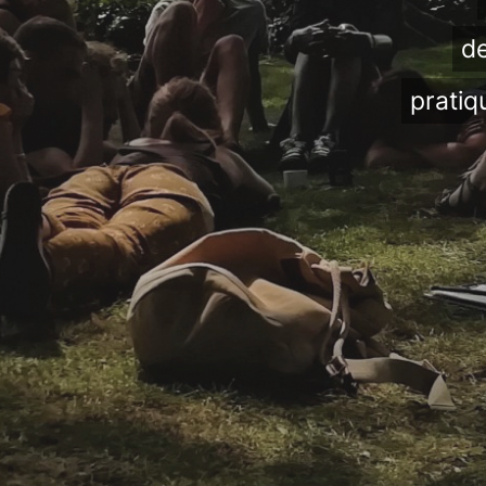
de
pratiq