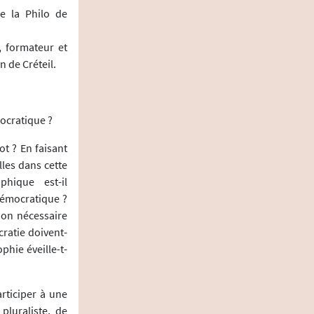
e la Philo de
, formateur et
n de Créteil.
mocratique ?
t ? En faisant
lles dans cette
phique est-il
démocratique ?
ion nécessaire
cratie doivent-
phie éveille-t-
articiper à une
pluraliste, de