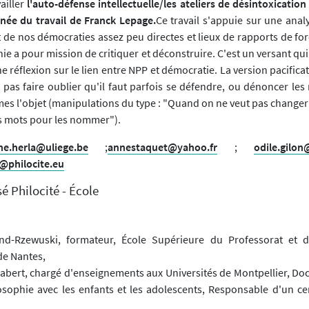
vailler
l'auto-défense intellectuelle/les ateliers de désintoxication
ignée du travail de Franck Lepage.
Ce travail s'appuie sur une anal
de nos démocraties assez peu directes et lieux de rapports de forc
ie a pour mission de critiquer et déconstruire. C'est un versant qui
e réflexion sur le lien entre NPP et démocratie. La version pacificatr
t pas faire oublier qu'il faut parfois se défendre, ou dénoncer le
s l'objet (manipulations du type : "Quand on ne veut pas changer 
s mots pour les nommer").
ne.herla@uliege.be
;
annestaquet@yahoo.fr
;
odile.gilon
@philocite.eu
é Philocité - École
ond-Rzewuski, formateur, École Supérieure du Professorat et d
de Nantes,
abert, chargé d'enseignements aux Universités de Montpellier, Doc
osophie avec les enfants et les adolescents, Responsable d'un cen