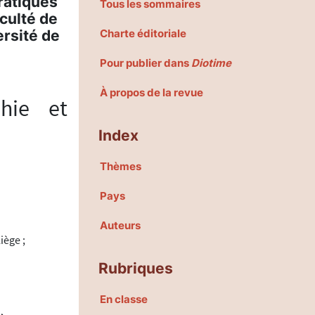
ratiques
Tous les sommaires
culté de
ersité de
Charte éditoriale
Pour publier dans
Diotime
À propos de la revue
hie et
Index
Thèmes
Pays
Auteurs
iège ;
Rubriques
En classe