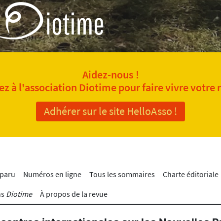
Aidez-nous !
z à l'association Diotime pour faire vivre votre 
Adhérer sur le site HelloAsso !
 paru
Numéros en ligne
Tous les sommaires
Charte éditoriale
ns
Diotime
À propos de la revue