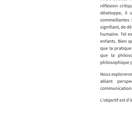
réflexion critiq
développe, il 
sommeillantes :
signifiant, de d
humaine. Tel es
enfants. Bien q
que la pratique
que la philos
philosophique p
Nous exploreron
alliant persp
communications
L'objectif est d
les cadres allant
Les proposition
Point de 