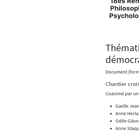
18es Ren
Philosop
Psycholog
Thémat
démocra
Document (form
Chantier croi
Coanimé par un 
Gaelle Jean
Anne Herla,
Odile Gilon
Anne Staqu