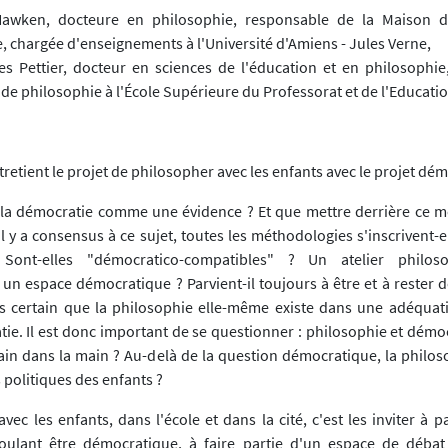
awken, docteure en philosophie, responsable de la Maison d
, chargée d'enseignements à l'Université d'Amiens - Jules Verne,
es Pettier, docteur en sciences de l'éducation et en philosophie
de philosophie à l'École Supérieure du Professorat et de l'Educatio
retient le projet de philosopher avec les enfants avec le projet dé
r la démocratie comme une évidence ? Et que mettre derrière ce mo
l y a consensus à ce sujet, toutes les méthodologies s'inscrivent-e
 Sont-elles "démocratico-compatibles" ? Un atelier philoso
un espace démocratique ? Parvient-il toujours à être et à rester 
pas certain que la philosophie elle-même existe dans une adéquat
tie. Il est donc important de se questionner : philosophie et démo
ain dans la main ? Au-delà de la question démocratique, la philoso
s politiques des enfants ?
vec les enfants, dans l'école et dans la cité, c'est les inviter à p
oulant être démocratique, à faire partie d'un espace de débat 