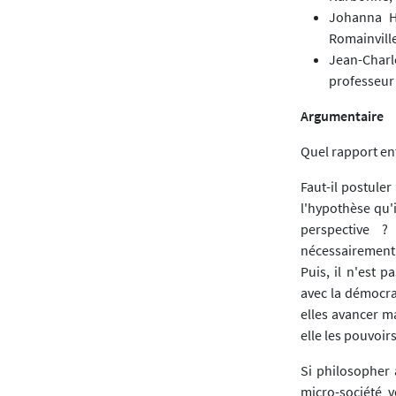
Johanna H
Romainville
Jean-Charl
professeur 
Argumentaire
Quel rapport ent
Faut-il postule
l'hypothèse qu'i
perspective ?
nécessairement 
Puis, il n'est 
avec la démocra
elles avancer m
elle les pouvoir
Si philosopher a
micro-société v