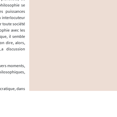
 philosophie se
nes puissances
n interlocuteur
r toute société
ophie avec les
que, il semble
n dire, alors,
La discussion
ivers moments,
ilosophiques,
ocratique, dans
s pédagogiques