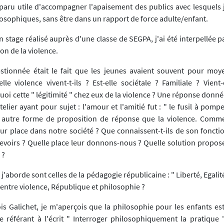
a paru utile d'accompagner l'apaisement des publics avec lesquels j
losophiques, sans être dans un rapport de force adulte/enfant.
stage réalisé auprès d'une classe de SEGPA, j'ai été interpellée p
on de la violence.
stionnée était le fait que les jeunes avaient souvent pour mo
lle violence vivent-t-ils ? Est-elle sociétale ? Familiale ? Vient
uoi cette " légitimité " chez eux de la violence ? Une réponse donn
elier ayant pour sujet : l'amour et l'amitié fut : " le fusil à pomp
ns autre forme de proposition de réponse que la violence. Comm
leur place dans notre société ? Que connaissent-t-ils de son fonct
 devoirs ? Quelle place leur donnons-nous ? Quelle solution propos
 ?
j'aborde sont celles de la pédagogie républicaine : " Liberté, Egalité
r entre violence, République et philosophie ?
ois Galichet, je m'aperçois que la philosophie pour les enfants es
e référant à l'écrit " Interroger philosophiquement la pratique 