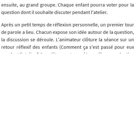
ensuite, au grand groupe. Chaque enfant pourra voter pour la
question dont il souhaite discuter pendant l'atelier.
Après un petit temps de réflexion personnelle, un premier tour
de parole a lieu. Chacun expose son idée autour de la question,
la discussion se déroule. L'animateur clôture la séance sur un
retour réflexif des enfants (Comment ça s'est passé pour eux
pendant l'atelier ? Ce qu'ils en ont pensé/ce qu'ils en gardent).
Le rôle de l'animateur est très important : il adopte une attitude
bienveillante, neutre, régule la parole, relance la discussion, est
garant du cadre et du climat philosophique. Il se positionne
comme "aide à penser". Pour permettre aux enseignants
d'assumer pleinement ce rôle, les animatrices OCCE leur
proposent une formation au protocole ARP Philo, dans laquelle
ils vont "vivre" ce protocole afin de s'en emparer et de le mettre
en pratique auprès des élèves. Elles proposent également des
interventions dans les classes pour accompagner les
enseignants dans leur démarche, les aider à mettre en place