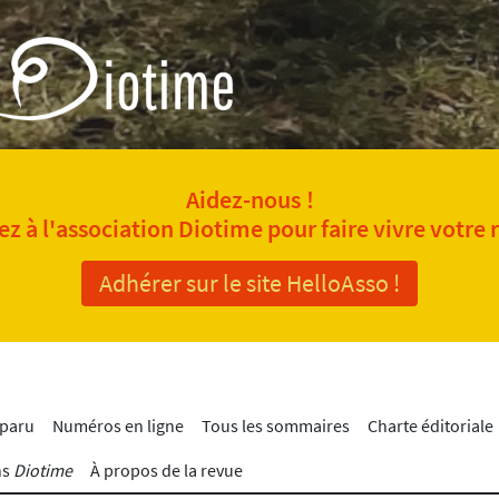
Aidez-nous !
z à l'association Diotime pour faire vivre votre 
Adhérer sur le site HelloAsso !
 paru
Numéros en ligne
Tous les sommaires
Charte éditoriale
ns
Diotime
À propos de la revue