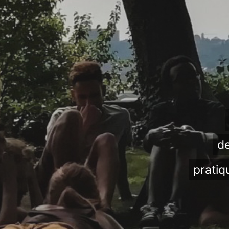
de
pratiq