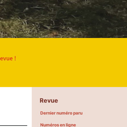
revue !
Revue
Dernier numéro paru
Numéros en ligne