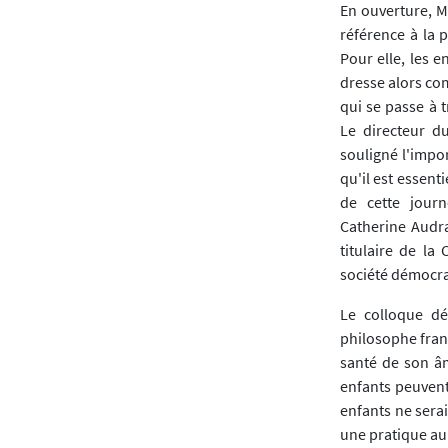
En ouverture, 
référence à la 
Pour elle, les 
dresse alors co
qui se passe à t
Le directeur d
souligné l'impor
qu'il est essent
de cette jour
Catherine Audr
titulaire de l
société démocra
Le colloque dé
philosophe franç
santé de son âm
enfants peuvent 
enfants ne serai
une pratique au