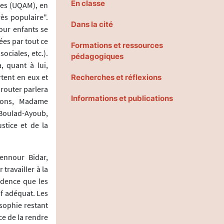
En classe
nes (UQAM), en
rès populaire".
Dans la cité
our enfants se
ées par tout ce
Formations et ressources
ociales, etc.).
pédagogiques
 quant à lui,
rtent en eux et
Recherches et réflexions
irouter parlera
Informations et publications
sions, Madame
 Boulad-Ayoub,
stice et de la
ennour Bidar,
 travailler à la
idence que les
if adéquat. Les
osophie restant
e de la rendre