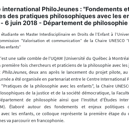
 international PhiloJeunes : "Fondements e
ues des pratiques philosophiques avec les en
 - 6 juin 2018 - Département de philosophi
, étudiante en Master Interdisciplinaire en Droits de l’Enfant à l’Unive
mmission “Valorisation et communication” de la Chaire UNESCO “P
les enfants”
 c'est une salle comble de l'UQAM (Université du Québec à Montréal
a première fois chercheurs et praticiens de la philosophie avec les
t
PhiloJeunes
, deux ans après le lancement du projet pilote, a
urnée a été organisée en partenariat entre le Centre International 
"Pratiques de la philosophie avec les enfants", la Chaire UNES
osophiques de la justice et de la société démocratique, la Facult
épartement de philosophie ainsi que l'Institut d'Études Inter
M). Élaboré autour des fondements et enjeux politiques d
 avec les enfants, ce colloque représente la première étape du
nes va parcourir en francophonie.