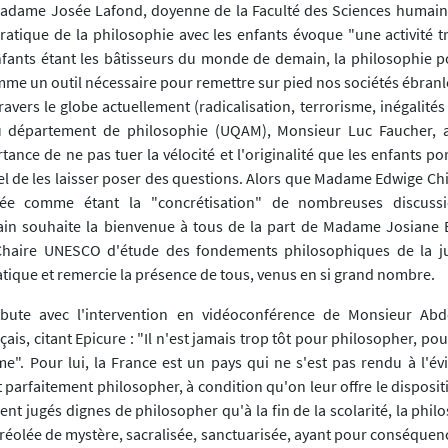
Madame Josée Lafond, doyenne de la Faculté des Sciences humai
pratique de la philosophie avec les enfants évoque "une activité t
enfants étant les bâtisseurs du monde de demain, la philosophie p
mme un outil nécessaire pour remettre sur pied nos sociétés ébranl
ravers le globe actuellement (radicalisation, terrorisme, inégalités s
u département de philosophie (UQAM), Monsieur Luc Faucher, a,
tance de ne pas tuer la vélocité et l'originalité que les enfants po
iel de les laisser poser des questions. Alors que Madame Edwige Ch
née comme étant la "concrétisation" de nombreuses discus
ain souhaite la bienvenue à tous de la part de Madame Josiane
a Chaire UNESCO d'étude des fondements philosophiques de la ju
tique et remercie la présence de tous, venus en si grand nombre.
bute avec l'intervention en vidéoconférence de Monsieur Abd
ais, citant Epicure : "Il n'est jamais trop tôt pour philosopher, pour
e". Pour lui, la France est un pays qui ne s'est pas rendu à l'év
parfaitement philosopher, à condition qu'on leur offre le disposit
ent jugés dignes de philosopher qu'à la fin de la scolarité, la phil
réolée de mystère, sacralisée, sanctuarisée, ayant pour conséquenc