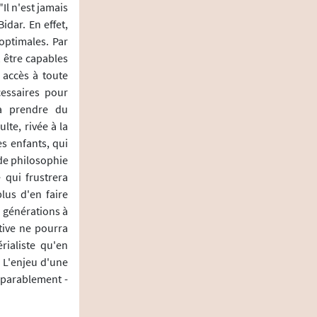
Il n'est jamais
idar. En effet,
 optimales. Par
 être capables
 accès à toute
essaires pour
 à prendre du
lte, rivée à la
es enfants, qui
 de philosophie
 qui frustrera
lus d'en faire
es générations à
tive ne pourra
rialiste qu'en
. L'enjeu d'une
éparablement -