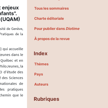
t enjeux
Tous les sommaires
fants".
e (UQAM)
Charte éditoriale
rsité de Genève,
Pour publier dans
Diotime
ratiques de la
À propos de la revue
) qui accueille
Index
 jeunes dans le
u Québec et en
Thèmes
PhiloJeunes, la
CO d'étude des
Pays
é des Sciences
nationales de
Auteurs
es pratiques
 chemin que le
Rubriques