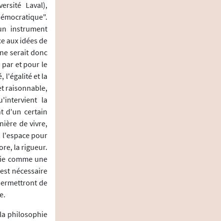
ersité Laval),
démocratique".
 un instrument
ce aux idées de
 ne serait donc
par et pour le
l'égalité et la
et raisonnable,
'intervient la
 d'un certain
ière de vivre,
é, l'espace pour
re, la rigueur.
phie comme une
est nécessaire
 permettront de
e.
 la philosophie