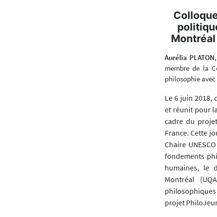
Colloque
politiq
Montréal
Aurélia PLATON
membre de la Co
philosophie avec 
Le 6 juin 2018,
et réunit pour l
cadre du proje
France. Cette jo
Chaire UNESCO 
fondements phil
humaines, le d
Montréal (UQA
philosophiques
projet PhiloJeu