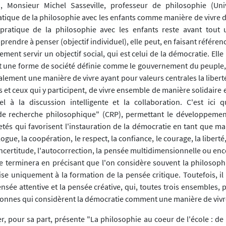
, Monsieur Michel Sasseville, professeur de philosophie (Univ
atique de la philosophie avec les enfants comme manière de vivre 
a pratique de la philosophie avec les enfants reste avant tout
rendre à penser (objectif individuel), elle peut, en faisant référen
ment servir un objectif social, qui est celui de la démocratie. Elle
une forme de société définie comme le gouvernement du peuple, 
lement une manière de vivre ayant pour valeurs centrales la liberté, 
s et ceux qui y participent, de vivre ensemble de manière solidaire 
l à la discussion intelligente et la collaboration. C'est ici qu
 recherche philosophique" (CRP), permettant le développement
tés qui favorisent l'instauration de la démocratie en tant que man
logue, la coopération, le respect, la confiance, le courage, la libert
incertitude, l'autocorrection, la pensée multidimensionnelle ou enco
le terminera en précisant que l'on considère souvent la philoso
se uniquement à la formation de la pensée critique. Toutefois, il 
ensée attentive et la pensée créative, qui, toutes trois ensembles,
onnes qui considèrent la démocratie comment une manière de vivr
r, pour sa part, présente "La philosophie au coeur de l'école : de