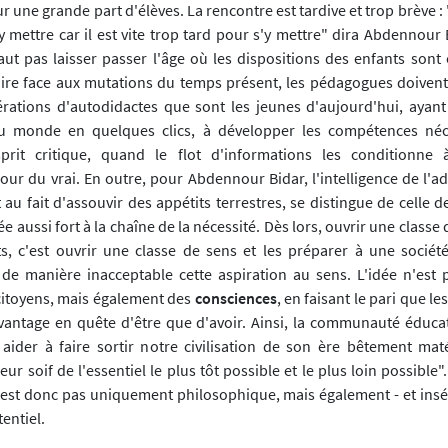
r une grande part d'élèves. La rencontre est tardive et trop brève : "
y mettre car il est vite trop tard pour s'y mettre" dira Abdennour B
faut pas laisser passer l'âge où les dispositions des enfants sont
faire face aux mutations du temps présent, les pédagogues doivent
érations d'autodidactes que sont les jeunes d'aujourd'hui, ayant
du monde en quelques clics, à développer les compétences néc
sprit critique, quand le flot d'informations les conditionne
ur du vrai. En outre, pour Abdennour Bidar, l'intelligence de l'adu
t au fait d'assouvir des appétits terrestres, se distingue de celle d
ée aussi fort à la chaîne de la nécessité. Dès lors, ouvrir une classe
s, c'est ouvrir une classe de sens et les préparer à une société
 de manière inacceptable cette aspiration au sens. L'idée n'est p
itoyens, mais également des
consciences
, en faisant le pari que l
vantage en quête d'être que d'avoir. Ainsi, la communauté éduca
aider à faire sortir notre civilisation de son ère bêtement maté
r soif de l'essentiel le plus tôt possible et le plus loin possible"
n'est donc pas uniquement philosophique, mais également - et ins
tentiel.