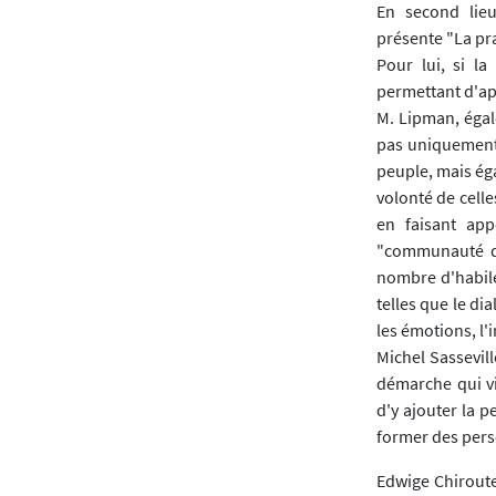
En second lieu
présente "La pr
Pour lui, si l
permettant d'app
M. Lipman, égale
pas uniquement 
peuple, mais éga
volonté de celle
en faisant appe
"communauté de
nombre d'habile
telles que le dia
les émotions, l'
Michel Sassevil
démarche qui vi
d'y ajouter la p
former des pers
Edwige Chiroute