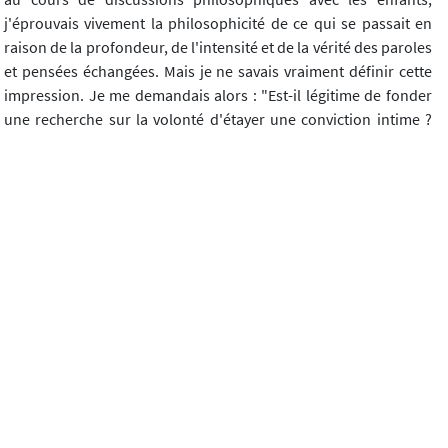
j'éprouvais vivement la philosophicité de ce qui se passait en
raison de la profondeur, de l'intensité et de la vérité des paroles
et pensées échangées. Mais je ne savais vraiment définir cette
impression. Je me demandais alors : "Est-il légitime de fonder
une recherche sur la volonté d'étayer une conviction intime ?
Est-il raisonnable, même, d'écrire un texte ancré sur un genre
de militantisme philosophique ?". Cette inquiétude était
évidemment accentuée par le quotidien, qui était constitué,
dans le cadre de mes fonctions au sein de la collectivité
territoriale de Romainville, par la défense constante du projet
auprès des partenaires, élus, enseignants et parents.
[transition] Ces tribulations ne sont pas sans importance, car
elles signalent, aussi, le fait que la volonté de démontrer la
valeur de cette pratique est liée au fait que l'enseignement
philosophique auprès des enfants contient un enjeu politique
et citoyen.
3. Résultats de la recherche et possibles