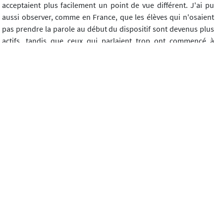
acceptaient plus facilement un point de vue différent. J'ai pu
aussi observer, comme en France, que les élèves qui n'osaient
pas prendre la parole au début du dispositif sont devenus plus
actifs, tandis que ceux qui parlaient trop ont commencé à
davantage écouter les autres.
Les relations entre les participants du groupe ont été
consolidées par un projet commun à réaliser en fin d'année
scolaire : la création du livre du club avec pour titre
La vie est
entre nos mains
(traduction du bulgare). Chaque élève devait
choisir l'un des sujets abordés durant l'année et écrire un texte
sous forme d'essai ou de poème pour être publié dans le livre
5
.
Le livre était présenté officiellement devant un public composé
des professeurs, des membres de la famille, des camarades de
classe et des amis.
V) Présentation d'un cas particulier
Je présente brièvement le cas d'une élève avec qui j'ai travaillé
deux ans et demi. Pour respecter son anonymat, je n'utiliserai