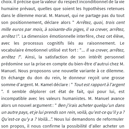
choix. Il précise que la valeur du respect inconditionnel de la vie
humaine prévaut, quelles que soient les hypothèses retenues
dans le dilemme moral. M. Manuel, qui ne partage pas du tout
son positionnement, déclare alors "
Arrêtez, quoi, trois cent
mille euros par mois, à soixante-dix piges, il va crever, arrêtez,
arrêtez
!". La dimension émotionnelle interfère, chez cet élève,
avec les processus cognitifs liés au raisonnement. Le
vocabulaire émotionnel utilisé est fort : "
... Il va crever, arrêtez,
arrêtez !
". Ainsi, la satisfaction de son intérêt personnel
prédomine sur la prise en compte du bien-être d'autrui chez M.
Manuel. Nous proposons une nouvelle variante à ce dilemme.
En échange du don du rein, le donneur reçoit une grosse
somme d'argent. M. Kamel déclare : "
Tout est rapport à l'argent
". Il semble déplorer cet état de fait, qui pour lui, est
incompatible avec les valeurs humanistes. M. Manuel avance
alors un nouvel argument : "
Ben j'irais acheter quelqu'un dans
un autre pays, et je lui prends son rein, voilà, qu'est-ce qu'il y a ?
Qu'est-ce qu'y a ? Voilà...".
Nous lui demandons de reformuler
son propos, il nous confirme la possibilité d'aller acheter un