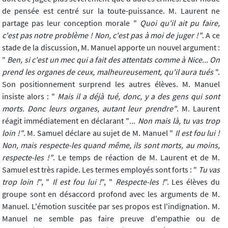
de pensée est centré sur la toute-puissance. M. Laurent ne
partage pas leur conception morale "
Quoi qu'il ait pu faire,
c'est pas notre problème ! Non, c'est pas à moi de juger !"
. A ce
stade de la discussion, M. Manuel apporte un nouvel argument :
"
Ben, si c'est un mec qui a fait des attentats comme à Nice... On
prend les organes de ceux, malheureusement, qu'il aura tués
".
Son positionnement surprend les autres élèves. M. Manuel
insiste alors : "
Mais il a déjà tué, donc, y a des gens qui sont
morts. Donc leurs organes, autant leur prendre"
. M. Laurent
réagit immédiatement en déclarant "
... Non mais là, tu vas trop
loin !"
. M. Samuel déclare au sujet de M. Manuel "
Il est fou lui !
Non, mais respecte-les quand même, ils sont morts, au moins,
respecte-les !"
. Le temps de réaction de M. Laurent et de M.
Samuel est très rapide. Les termes employés sont forts : "
Tu vas
trop loin !
", "
Il est fou lui !
", "
Respecte-les !
". Les élèves du
groupe sont en désaccord profond avec les arguments de M.
Manuel. L'émotion suscitée par ses propos est l'indignation. M.
Manuel ne semble pas faire preuve d'empathie ou de