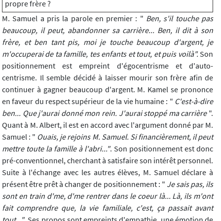
propre frère ?
M. Samuel a pris la parole en premier : "
Ben, s'il touche pas
beaucoup, il peut, abandonner sa carrière... Ben, il dit à son
frère, et ben tant pis, moi je touche beaucoup d'argent, je
m'occuperai de ta famille, tes enfants et tout, et puis voilà".
Son
positionnement est empreint d'égocentrisme et d'auto-
centrisme. Il semble décidé à laisser mourir son frère afin de
continuer à gagner beaucoup d'argent. M. Kamel se prononce
en faveur du respect supérieur de la vie humaine : "
C'est-à-dire
ben... Que j'aurai donné mon rein. J'aurai stoppé ma carrière
".
Quant à M. Albert, il est en accord avec l'argument donné par M.
Samuel : "
Ouais, je rejoins M. Samuel. Si financièrement, il peut
mettre toute la famille à l'abri..."
. Son positionnement est donc
pré-conventionnel, cherchant à satisfaire son intérêt personnel.
Suite à l'échange avec les autres élèves, M. Samuel déclare à
présent être prêt à changer de positionnement : "
Je sais pas, ils
sont en train d'me, d'me rentrer dans le coeur là... Là, ils m'ont
fait comprendre que, la vie familiale, c'est, ça passait avant
tout..."
. Ses propos sont empreints d'empathie, une émotion de