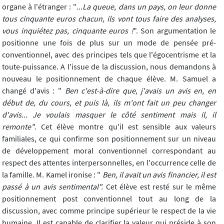
organe à l'étranger : "
...La queue, dans un pays, on leur donne
tous cinquante euros chacun, ils vont tous faire des analyses,
vous inquiétez pas, cinquante euros !
". Son argumentation le
positionne une fois de plus sur un mode de pensée pré-
conventionnel, avec des principes tels que l'égocentrisme et la
toute-puissance. A l'issue de la discussion, nous demandons à
nouveau le positionnement de chaque élève. M. Samuel a
changé d'avis : "
Ben c'est-à-dire que, j'avais un avis en, en
début de, du cours, et puis là, ils m'ont fait un peu changer
d'avis... Je voulais masquer le côté sentiment mais il, il
remonte"
. Cet élève montre qu'il est sensible aux valeurs
familiales, ce qui confirme son positionnement sur un niveau
de développement moral conventionnel correspondant au
respect des attentes interpersonnelles, en l'occurrence celle de
la famille. M. Kamel ironise : "
Ben, il avait un avis financier, il est
passé à un avis sentimental".
Cet élève est resté sur le même
positionnement post conventionnel tout au long de la
discussion, avec comme principe supérieur le respect de la vie
humaine. Il est capable de clarifier la valeur qui préside à son