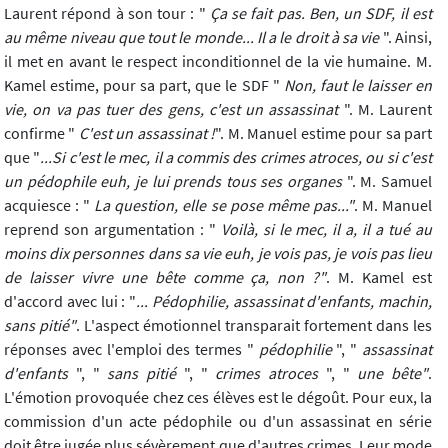
Laurent répond à son tour : "
Ça se fait pas. Ben, un SDF, il est
au même niveau que tout le monde...
Il a le droit à sa vie
". Ainsi,
il met en avant le respect inconditionnel de la vie humaine. M.
Kamel estime, pour sa part, que le SDF "
Non, faut le laisser en
vie, on va pas tuer des gens, c'est un assassinat
". M. Laurent
confirme "
C'est un assassinat !
". M. Manuel estime pour sa part
que "
...Si c'est le mec, il a commis des crimes atroces, ou si c'est
un pédophile euh, je lui prends tous ses organes
". M. Samuel
acquiesce : "
La question, elle se pose même pas..."
. M. Manuel
reprend son argumentation : "
Voilà, si le mec, il a, il a tué au
moins dix personnes dans sa vie euh, je vois pas, je vois pas lieu
de laisser vivre une bête comme ça, non ?"
. M. Kamel est
d'accord avec lui : "
... Pédophilie, assassinat d'enfants, machin,
sans
pitié"
. L'aspect émotionnel transparait fortement dans les
réponses avec l'emploi des termes "
pédophilie
", "
assassinat
d'enfants
", "
sans pitié
", "
crimes atroces
", "
une bête"
.
L'émotion provoquée chez ces élèves est le dégoût. Pour eux, la
commission d'un acte pédophile ou d'un assassinat en série
doit être jugée plus sévèrement que d'autres crimes. Leur mode