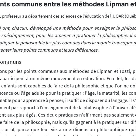
ints communs entre les méthodes Lipman et
, professeur au département des sciences de l’éducation de l’UQAR (Qué
i ont, chacun, développé une méthode pour enseigner la philos
 spécifiquement, pour les amener à pratiquer la philosophie. Il s
tiquer la philosophie les plus connues dans le monde francophone
senter leurs points communs et leurs différences.
s communs
s par les points communs aux méthodes de Lipman et Tozzi, p
s participent à un même mouvement en éducation. En effet, les d
 enfants sont capables de faire de la philosophie et que l'on ne do
escence ou l'âge adulte pour la pratiquer : l'âge, la maturité, les c
lable pour apprendre à penser, il suffit de disposer du langage. Il s
ent par rapport à l'enseignement de la philosophie à l'université,
ent aux plus âgés. Ces deux pratiques n'affirment pas seulement 
 faire de la philosophie, mais qu'ils gagnent à la pratiquer sur dif
tif, social, parce que leur vie a une dimension philosophique qui