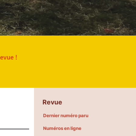
revue !
Revue
Dernier numéro paru
Numéros en ligne