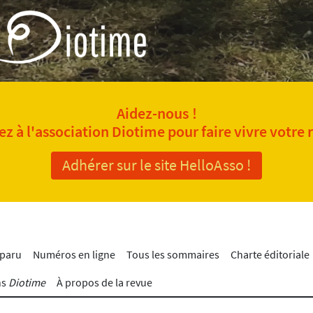
Aidez-nous !
z à l'association Diotime pour faire vivre votre 
Adhérer sur le site HelloAsso !
 paru
Numéros en ligne
Tous les sommaires
Charte éditoriale
ns
Diotime
À propos de la revue