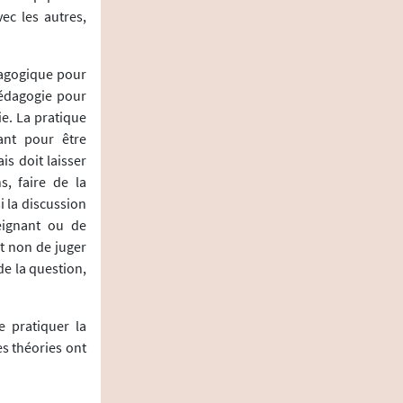
ec les autres,
dagogique pour
pédagogie pour
ie. La pratique
ant pour être
is doit laisser
s, faire de la
i la discussion
eignant ou de
et non de juger
de la question,
e pratiquer la
es théories ont