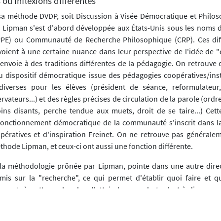
s ou inflexions différentes
sa méthode DVDP, soit Discussion à Visée Démocratique et Philos
 Lipman s'est d'abord développée aux États-Unis sous les noms 
PPE) ou Communauté de Recherche Philosophique (CRP). Ces dif
oient à une certaine nuance dans leur perspective de l'idée de
envoie à des traditions différentes de la pédagogie. On retrouve 
u dispositif démocratique issue des pédagogies coopératives/insti
diverses pour les élèves (président de séance, reformulateur,
rvateurs...) et des règles précises de circulation de la parole (ordre
ins disants, perche tendue aux muets, droit de se taire...) Cett
fonctionnement démocratique de la communauté s'inscrit dans la
ératives et d'inspiration Freinet. On ne retrouve pas générale
thode Lipman, et ceux-ci ont aussi une fonction différente.
 la méthodologie prônée par Lipman, pointe dans une autre direct
i mis sur la "recherche", ce qui permet d'établir quoi faire et q
met à cette recherche d'atteindre son but, c'est-à-dire que 
ntre les individus et la confrontation des points de vue que la re
irection. Les nombreuses habiletés de pensée qui ont été dével