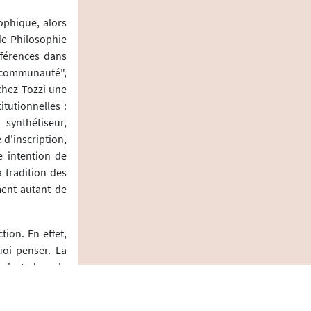
ophique, alors
de Philosophie
férences dans
 "communauté",
chez Tozzi une
tutionnelles :
 synthétiseur,
 d'inscription,
e intention de
 tradition des
ment autant de
ion. En effet,
uoi penser. La
c'est dans la
cherche avance
oppées par les