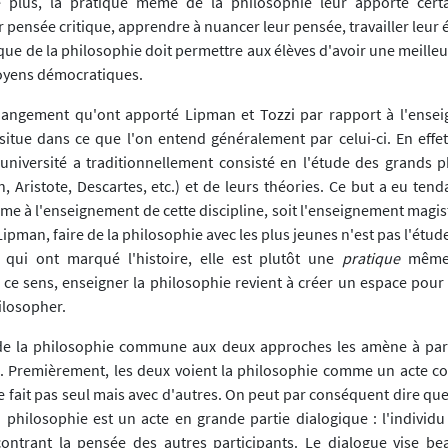
e plus, la pratique même de la philosophie leur apporte certa
 pensée critique, apprendre à nuancer leur pensée, travailler leur é
ue de la philosophie doit permettre aux élèves d'avoir une meilleur
toyens démocratiques.
angement qu'ont apporté Lipman et Tozzi par rapport à l'ensei
situe dans ce que l'on entend généralement par celui-ci. En effet,
'université a traditionnellement consisté en l'étude des grands 
on, Aristote, Descartes, etc.) et de leurs théories. Ce but a eu te
me à l'enseignement de cette discipline, soit l'enseignement magis
ipman, faire de la philosophie avec les plus jeunes n'est pas l'étu
 qui ont marqué l'histoire, elle est plutôt une
pratique
même
 ce sens, enseigner la philosophie revient à créer un espace pour 
ilosopher.
de la philosophie commune aux deux approches les amène à part
s. Premièrement, les deux voient la philosophie comme un acte 
e fait pas seul mais avec d'autres. On peut par conséquent dire qu
philosophie est un acte en grande partie dialogique : l'individu 
ontrant la pensée des autres participants. Le dialogue vise b