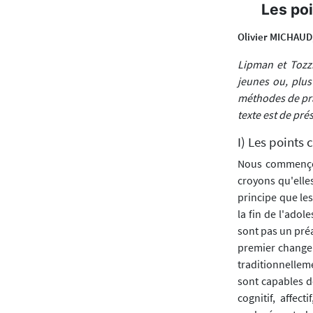
Les po
Olivier MICHAUD
Lipman et Tozz
jeunes ou, plus
méthodes de pra
texte est de pré
I) Les point
Nous commençon
croyons qu'elle
principe que les
la fin de l'adol
sont pas un préa
premier changem
traditionnellem
sont capables de
cognitif, affec