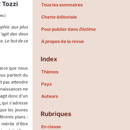
 Tozzi
Tous les sommaires
bec)
Charte éditoriale
ophie aux plus
Pour publier dans
Diotime
'agit des deux
. Le but de ce
À propos de la revue
Index
arce que nous
Thèmes
eux partent du
it pas attendre
Pays
onnaissances ne
'agit donc d'un
Auteurs
 qui s'adresse
que les jeunes
Rubriques
férents plans :
 mérite d'être
En classe