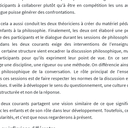
icipants à collaborer plutôt qu'à être en compétition les uns av
ogue puisse générer des confrontations.
ela a aussi conduit les deux théoriciens à créer du matériel pé
enfants à la philosophie. Finalement, les deux ont élaboré une 
e des participants et le dialogue durant les sessions de philosoph
dans les deux courants exige des interventions de l'enseign
 certaine structure vient encadrer la discussion philosophique, ma
articipants pour qu'ils expriment leur point de vue. En ce sen
ge une discipline, une rigueur ou une méthode. On différencie ains
 philosophique de la conversation. Le rôle principal de l'ens
s ces sessions est de faire respecter les normes de la discussion 
ses. Il veille à développer le sens du questionnement, une culture 
structurée et non de la réponse.
deux courants partagent une vision similaire de ce que signifi
c les enfants et de son rôle dans leur développement. Toutefois, c
ularités, et c'est que nous regarderons à présent.