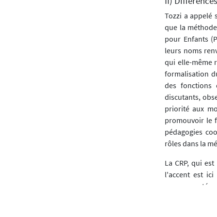
II) Différence
Tozzi a appelé 
que la méthode
pour Enfants (
leurs noms renv
qui elle-même r
formalisation d
des fonctions 
discutants, obse
priorité aux mo
promouvoir le 
pédagogies coop
rôles dans la mé
La CRP, qui est
l'accent est ic
communauté per
collaboration e
dans la bonne d