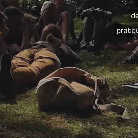
de
pratiq