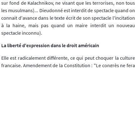
sur fond de Kalachnikov, ne visant que les terrorises, non tous
les musulmans)... Dieudonné est interdit de spectacle quand on
connait d'avance dans le texte écrit de son spectacle l'incitation
à la haine, mais pas quand un maire interdit un nouveau
spectacle inconnu).
La liberté d'expression dans le droit américain
Elle est radicalement différente, ce qui peut choquer la culture
française. Amendement de la Constitution : "Le congrès ne fera
aucune loi qui restreigne la liberté d'expression", car on ne peut
juger une opinion. Une expression blessante n'est pas
sanctionnée.
Le juge se pose deux questions :
Le comportement incriminé relève-t-il de cette liberté ? Ex :
les images porno n'en relèvent pas donc l'amendement ne
s'applique pas.
Est-ce qu'une loi restreint cette liberté ? Il faut pour que la