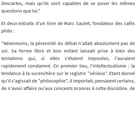
Descartes, mais qu'ils sont capables de se poser les mêmes
questions que lui."
Et deux extraits d'un livre de Marc Sautet, fondateur des cafés
philo :
"Néanmoins, la pérennité du débat n'allait absolument pas de
soi. Sa forme libre et bon enfant laissait prise à bien des
tentations qui, si elles s'étaient imposées, l'auraient
rapidement condamné. En premier lieu, l'intellectualisme : la
tendance à la surenchère sur le registre "sérieux". Etant donné
qu'il s'agissait de "philosophie", il importait, pensaient certains,
de n'avoir affaire qu'aux concepts propres à cette discipline, de
barder son discours de références appropriées et d'invoquer
Kant, Hegel, Heidegger, sous peine de sombrer dans la trivialité
de la discussion de café. De là à n'accorder la parole qu'à ceux
qui maîtrisait ce type de savoir, il n'y avait qu'un petit pas, qu'ils
s'apprêtaient allègrement à franchir. Plusieurs orateurs, de
manière chronique en ce sens, me reprochant de laisser dire