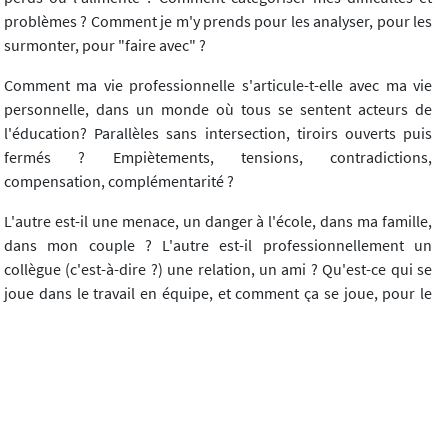
problèmes ? Comment je m'y prends pour les analyser, pour les
surmonter, pour "faire avec" ?
Comment ma vie professionnelle s'articule-t-elle avec ma vie
personnelle, dans un monde où tous se sentent acteurs de
l'éducation? Parallèles sans intersection, tiroirs ouverts puis
fermés ? Empiètements, tensions, contradictions,
compensation, complémentarité ?
L'autre est-il une menace, un danger à l'école, dans ma famille,
dans mon couple ? L'autre est-il professionnellement un
collègue (c'est-à-dire ?) une relation, un ami ? Qu'est-ce qui se
joue dans le travail en équipe, et comment ça se joue, pour le
meilleur et pour le pire ?
Annexe 2 - Le déroulement de la rando philo
(Douze participants, deux coanimateurs)
Mercredi 19 août - 14h30-16h30 (2h)