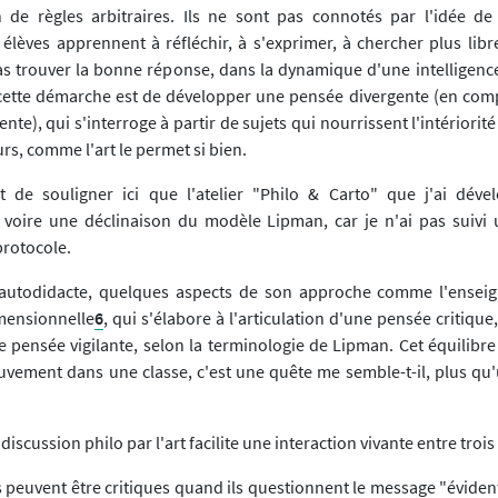
n de règles arbitraires. Ils ne sont pas connotés par l'idée de
s élèves apprennent à réfléchir, à s'exprimer, à chercher plus lib
as trouver la bonne réponse, dans la dynamique d'une intelligence 
e cette démarche est de développer une pensée divergente (en co
te), qui s'interroge à partir de sujets qui nourrissent l'intériorité 
urs, comme l'art le permet si bien.
nt de souligner ici que l'atelier "Philo & Carto" que j'ai dév
- voire une déclinaison du modèle Lipman, car je n'ai pas suivi
protocole.
en autodidacte, quelques aspects de son approche comme l'ense
mensionnelle
6
, qui s'élabore à l'articulation d'une pensée critiqu
ne pensée vigilante, selon la terminologie de Lipman. Cet équilibr
vement dans une classe, c'est une quête me semble-t-il, plus qu
 discussion philo par l'art facilite une interaction vivante entre troi
 peuvent être critiques quand ils questionnent le message "évident