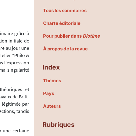
Tous les sommaires
Charte éditoriale
imaire grâce à
Pour publier dans
Diotime
on initiale de
tre au jour une
À propos de la revue
elier "Philo &
is l'expression
Index
ma singularité
Thèmes
théoriques et
Pays
avaux de Britt-
n légitimée par
Auteurs
ections, tandis
Rubriques
à une certaine