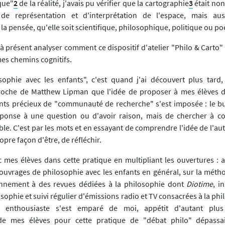
que"
2
de la réalité, j'avais pu vérifier que la cartographie
3
était no
 de représentation et d'interprétation de l'espace, mais a
la pensée, qu'elle soit scientifique, philosophique, politique ou po
à présent analyser comment ce dispositif d'atelier "Philo & Carto" 
mes chemins cognitifs.
sophie avec les enfants", c'est quand j'ai découvert plus tard
proche de Matthew Lipman que l'idée de proposer à mes élèves 
ts précieux de "communauté de recherche" s'est imposée : le bu
éponse à une question ou d'avoir raison, mais de chercher à c
ble. C'est par les mots et en essayant de comprendre l'idée de l'a
opre façon d'être, de réfléchir.
c mes élèves dans cette pratique en multipliant les ouvertures : 
'ouvrages de philosophie avec les enfants en général, sur la mét
onnement à des revues dédiées à la philosophie dont
Diotime
, i
sophie et suivi régulier d'émissions radio et TV consacrées à la phi
it enthousiaste s'est emparé de moi, appétit d'autant plu
de mes élèves pour cette pratique de "débat philo" dépassa