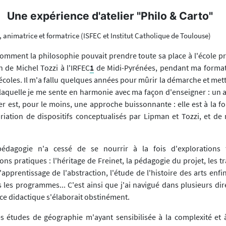
Une expérience d'atelier "Philo & Carto"
, animatrice et formatrice (ISFEC et Institut Catholique de Toulouse)
comment la philosophie pouvait prendre toute sa place à l'école pr
n de Michel Tozzi à l'IRFEC
1
de Midi-Pyrénées, pendant ma formati
écoles. Il m'a fallu quelques années pour mûrir la démarche et met
aquelle je me sente en harmonie avec ma façon d'enseigner : un at
ier est, pour le moins, une approche buissonnante : elle est à la fo
ation de dispositifs conceptualisés par Lipman et Tozzi, et de 
édagogie n'a cessé de se nourrir à la fois d'explorations 
ns pratiques : l'héritage de Freinet, la pédagogie du projet, les tr
'apprentissage de l'abstraction, l'étude de l'histoire des arts enfi
 les programmes... C'est ainsi que j'ai navigué dans plusieurs dir
e didactique s'élaborait obstinément.
 études de géographie m'ayant sensibilisée à la complexité et 