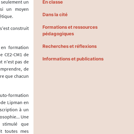
n seulement un
En classe
ussi un moyen
Dans la cité
étique.
Formations et ressources
s'est construit
pédagogiques
Recherches et réflexions
, en formation
de CE2-CM1 de
Informations et publications
t n'est pas de
omprendre, de
utre que chacun
auto-formation
hode Lipman en
nscription à un
losophie... Une
s stimulé que
it toutes mes