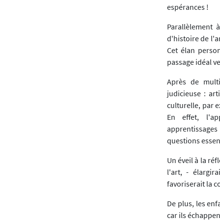
espérances !
Parallèlement à
d'histoire de l'
Cet élan person
passage idéal ve
Après de multi
judicieuse : ar
culturelle, par 
En effet, l'a
apprentissages
questions essent
Un éveil à la ré
l'art, - élargi
favoriserait la
De plus, les enf
car ils échappen