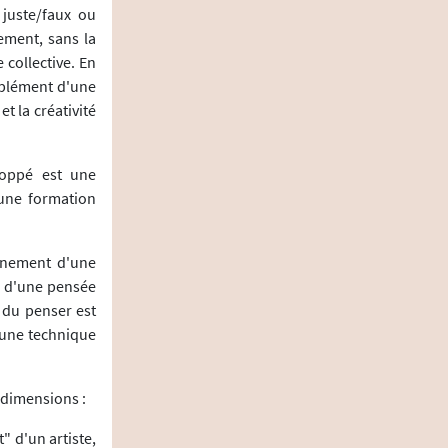
 juste/faux ou
rement, sans la
collective. En
mplément d'une
et la créativité
eloppé est une
 une formation
ignement d'une
e, d'une pensée
e du penser est
'une technique
s dimensions :
" d'un artiste,