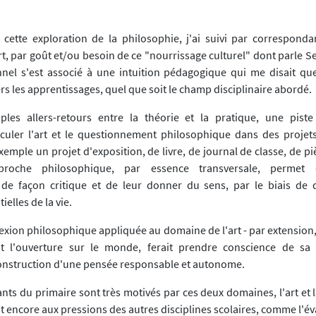
 cette exploration de la philosophie, j'ai suivi par correspond
art, par goût et/ou besoin de ce "nourrissage culturel" dont parle 
nel s'est associé à une intuition pédagogique qui me disait que 
rs les apprentissages, quel que soit le champ disciplinaire abordé.
ples allers-retours entre la théorie et la pratique, une pist
ticuler l'art et le questionnement philosophique dans des proje
exemple un projet d'exposition, de livre, de journal de classe, de pi
pproche philosophique, par essence transversale, permet d
 de façon critique et de leur donner du sens, par le biais de 
ielles de la vie.
flexion philosophique appliquée au domaine de l'art - par extension, 
rait l'ouverture sur le monde, ferait prendre conscience de sa
 construction d'une pensée responsable et autonome.
ants du primaire sont très motivés par ces deux domaines, l'art et 
t encore aux pressions des autres disciplines scolaires, comme l'é