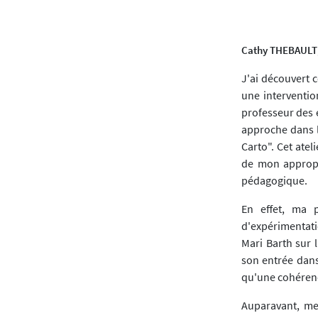
Cathy THEBAULT
J'ai découvert 
une interventio
professeur des 
approche dans l
Carto". Cet atel
de mon appropri
pédagogique.
En effet, ma p
d'expérimentatio
Mari Barth sur l
son entrée dans
qu'une cohérenc
Auparavant, mes