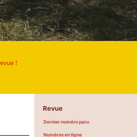
revue !
Revue
Dernier numéro paru
Numéros en ligne