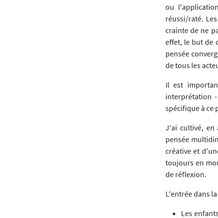
ou l'applicatio
réussi/raté. Le
crainte de ne p
effet, le but d
pensée convergen
de tous les acte
Il est importa
interprétation 
spécifique à ce 
J'ai cultivé, 
pensée multidi
créative et d'u
toujours en mou
de réflexion.
L'entrée dans la
Les enfants