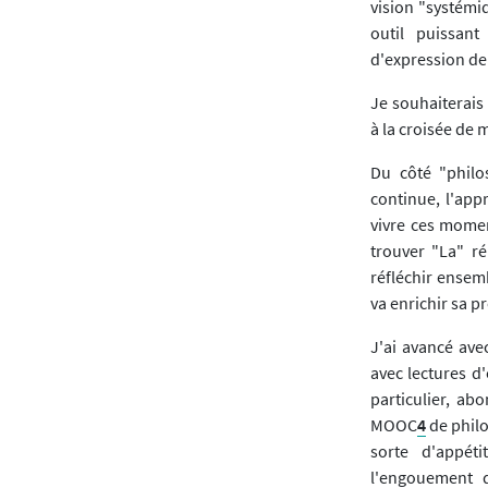
vision "systémi
outil puissant
d'expression de 
Je souhaiterais 
à la croisée de 
Du côté "philo
continue, l'ap
vivre ces momen
trouver "La" r
réfléchir ensem
va enrichir sa pr
J'ai avancé ave
avec lectures d
particulier, ab
MOOC
4
de philo
sorte d'appét
l'engouement 