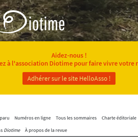
Aidez-nous !
z à l'association Diotime pour faire vivre votre 
Adhérer sur le site HelloAsso !
 paru
Numéros en ligne
Tous les sommaires
Charte éditoriale
ns
Diotime
À propos de la revue