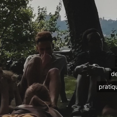
de
pratiq