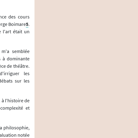
ance des cours
Serge Boimare
5
.
l'art était un
e m'a semblée
ts à dominante
èce de théâtre.
'irriguer les
débats sur les
à l'histoire de
 complexité et
la philosophie,
valuation notée